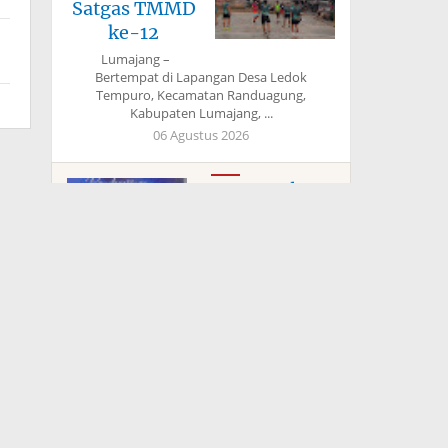
Satgas TMMD
ke-12
Lumajang –
Bertempat di Lapangan Desa Ledok
Tempuro, Kecamatan Randuagung,
Kabupaten Lumajang, ...
06 Agustus 2026
Bapas Kelas I
Jakarta Barat
Gelar Pendam
Jakarta - Balai
Pemasyarakatan
(Bapas) Kelas I Jakarta
Barat terus berkomitmen mewujudkan
ruang tumb ...
Kodim
1022/Tanah
Bumbu