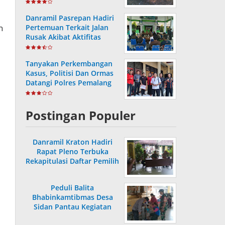
Bersih
Danramil Pasrepan Hadiri
n
Pertemuan Terkait Jalan
Rusak Akibat Aktifitas
Armada Truck
Tanyakan Perkembangan
Kasus, Politisi Dan Ormas
Datangi Polres Pemalang
Postingan Populer
Danramil Kraton Hadiri
Rapat Pleno Terbuka
Rekapitulasi Daftar Pemilih
Hasil Pemutakhiran
Peduli Balita
Bhabinkamtibmas Desa
Sidan Pantau Kegiatan
Posyandu