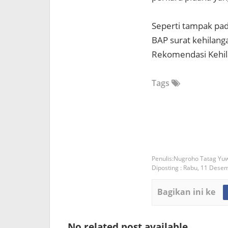
Seperti tampak pa
BAP surat kehilang
Rekomendasi Kehil
Tags
Nugroho Tatag Yu
Diposting :
Rabu, 11 Dese
Bagikan ini ke
No related post available