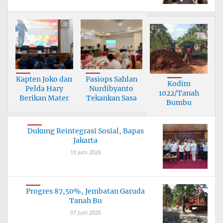
Kapten Joko dan
Pasiops Sahlan
Kodim
Pelda Hary
Nurdibyanto
1022/Tanah
Berikan Mater
Tekankan Sasa
Bumbu
Tuntaskan
Jembata
Dukung Reintegrasi Sosial, Bapas
Jakarta
10 Juni 2026
Progres 87,50%, Jembatan Garuda
Tanah Bu
07 Juni 2026