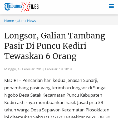
Home
› Jatim
› News
Longsor, Galian Tambang
Pasir Di Puncu Kediri
Tewaskan 6 Orang
Minggu, 18 Februari 2018,
Februari 18, 2018
KEDIRI – Pencarian hari kedua jenasah Sunarji,
penambang pasir yang terimbun longsor di Sungai
Ngobo Desa Satak Kecamatan Puncu Kabupaten
Kediri akhirnya membuahkan hasil. Jasad pria 39
tahun warga Desa Sepawon Kecamatan Plosoklaten
ini ditemukan Sabtu (17/2/2018) sekitar pukul 08.30