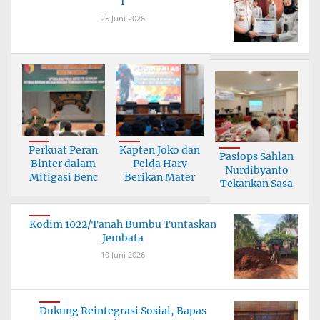
I
25 Juni 2026
Perkuat Peran
Kapten Joko dan
Pasiops Sahlan
Binter dalam
Pelda Hary
Nurdibyanto
Mitigasi Benc
Berikan Mater
Tekankan Sasa
Kodim 1022/Tanah Bumbu Tuntaskan
Jembata
10 Juni 2026
Dukung Reintegrasi Sosial, Bapas