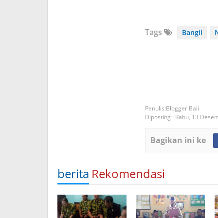
Tags
Bangil
Blogger Bali
Diposting :
Rabu, 13 Dese
Bagikan ini ke
berita
Rekomendasi