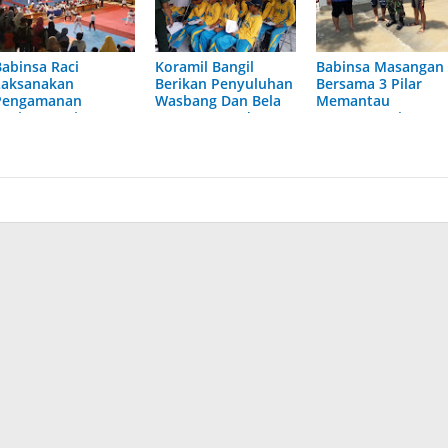
Babinsa Raci
Koramil Bangil
Babinsa Masangan
Laksanakan
Berikan Penyuluhan
Bersama 3 Pilar
Pengamanan
Wasbang Dan Bela
Memantau
Kegiatan Kejuaraan
Negara Kepada
Genangan Air
Taekwondo Tingkat
Siswa SMP Ahmad
Kiriman
rovinsi Jatim
Yani