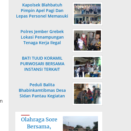
Kapolsek Blahbatuh
Pimpin Apel Pagi Dan
Lepas Personel Memasuki
Masa Purnabakti
Polres Jember Grebek
Lokasi Penampungan
Tenaga Kerja Ilegal
BATI TUUD KORAMIL
PURWOSARI BERSAMA
INSTANSI TERKAIT
LAKSANAKAN
PENGECEKAN HARGA
Peduli Balita
SEMBAKO
Bhabinkamtibmas Desa
Sidan Pantau Kegiatan
an
Posyandu
Olahraga Sore
Bersama,