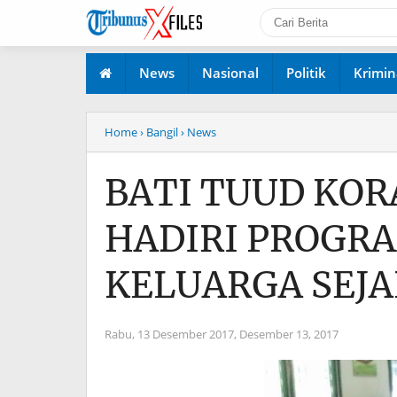
News
Nasional
Politik
Krimin
Home
› Bangil
› News
BATI TUUD KOR
HADIRI PROGR
KELUARGA SEJ
Rabu, 13 Desember 2017,
Desember 13, 2017