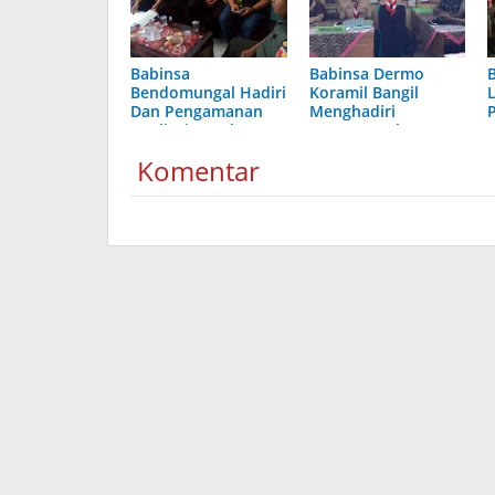
Babinsa
Babinsa Dermo
Bendomungal Hadiri
Koramil Bangil
Dan Pengamanan
Menghadiri
Mediasi Sengketa
Musyawarah
Tanah Di Kelurahan
Gerakan Pramuka
Komentar
Bendomungal
Kwartir Bangil
P