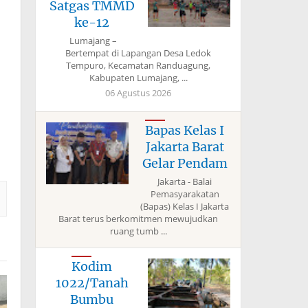
Satgas TMMD
ke-12
Lumajang –
Bertempat di Lapangan Desa Ledok
Tempuro, Kecamatan Randuagung,
Kabupaten Lumajang, ...
06 Agustus 2026
Bapas Kelas I
Jakarta Barat
Gelar Pendam
Jakarta - Balai
Pemasyarakatan
(Bapas) Kelas I Jakarta
Barat terus berkomitmen mewujudkan
ruang tumb ...
Kodim
1022/Tanah
Bumbu