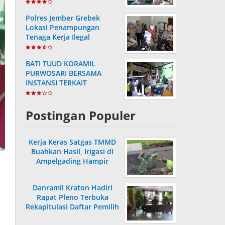
Masa Purnabakti
Polres Jember Grebek
Lokasi Penampungan
Tenaga Kerja Ilegal
BATI TUUD KORAMIL
PURWOSARI BERSAMA
INSTANSI TERKAIT
LAKSANAKAN
PENGECEKAN HARGA
SEMBAKO
Postingan Populer
Kerja Keras Satgas TMMD
Buahkan Hasil, Irigasi di
Ampelgading Hampir
Rampung
Danramil Kraton Hadiri
Rapat Pleno Terbuka
Rekapitulasi Daftar Pemilih
Hasil Pemutakhiran