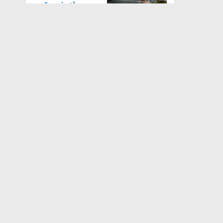
Lanjutkan
Pembang
Tanah Bumbu — Kodim 1022/Tanah Bumbu
bersama tim tukang dan masyarakat Desa
Tanete, Kecamatan Kusan ...
24 Juli 2026
Babinsa Kodim
1022/Tanah
Bumbu
Bersinerg
Tanah Bumbu —
Babinsa Koramil jajaran Kodim 1022/Tanah
Bumbu bersama perangkat desa,
kecamatan, dan ...
24 Juli 2026
Kodim
1022/Tanah