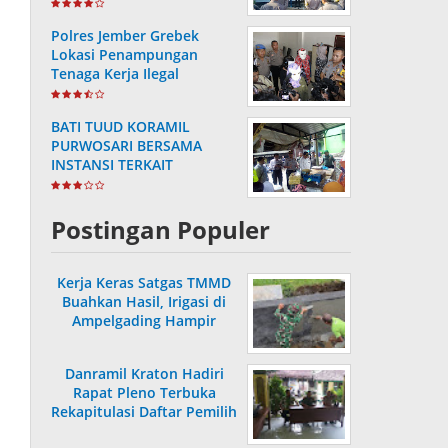
Masa Purnabakti
Polres Jember Grebek
Lokasi Penampungan
Tenaga Kerja Ilegal
BATI TUUD KORAMIL
PURWOSARI BERSAMA
INSTANSI TERKAIT
LAKSANAKAN
PENGECEKAN HARGA
SEMBAKO
Postingan Populer
Kerja Keras Satgas TMMD
Buahkan Hasil, Irigasi di
Ampelgading Hampir
Rampung
Danramil Kraton Hadiri
Rapat Pleno Terbuka
Rekapitulasi Daftar Pemilih
Hasil Pemutakhiran