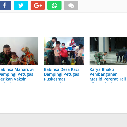
Babinsa Manaruwi
Babinsa Desa Raci
Karya Bhakti
Dampingi Petugas
Dampingi Petugas
Pembangunan
Berikan Vaksin
Puskesmas
Masjid Pererat Tali
Defteri Kepada Anak
Laksanakan
Silaturohmi
Usia 1 Tahun
Pemberian Vaksin
Defteri