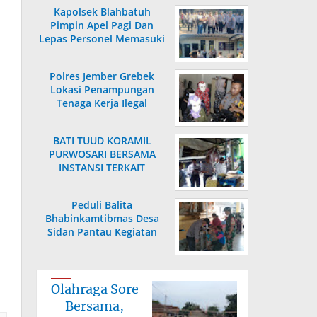
Kapolsek Blahbatuh
Pimpin Apel Pagi Dan
Lepas Personel Memasuki
H
Masa Purnabakti
Polres Jember Grebek
Lokasi Penampungan
Tenaga Kerja Ilegal
BATI TUUD KORAMIL
PURWOSARI BERSAMA
INSTANSI TERKAIT
LAKSANAKAN
PENGECEKAN HARGA
Peduli Balita
SEMBAKO
Bhabinkamtibmas Desa
Sidan Pantau Kegiatan
Posyandu
Olahraga Sore
Bersama,