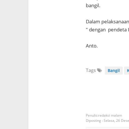
bangil.
Dalam pelaksanaan
" dengan pendeta I
Anto.
Tags
Bangil
redaksi malam
Diposting :
Selasa, 26 Des