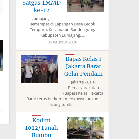
Satgas TMMD
ke-12
Lumajang –
Bertempat di Lapangan Desa Ledok
Tempuro, Kecamatan Randuagung,
Kabupaten Lumajang, ...
06 Agustus 2026
Bapas Kelas I
Jakarta Barat
Gelar Pendam
Jakarta - Balai
Pemasyarakatan
(Bapas) Kelas I Jakarta
Barat terus berkomitmen mewujudkan
ruang tumb ...
Kodim
1022/Tanah
Bumbu