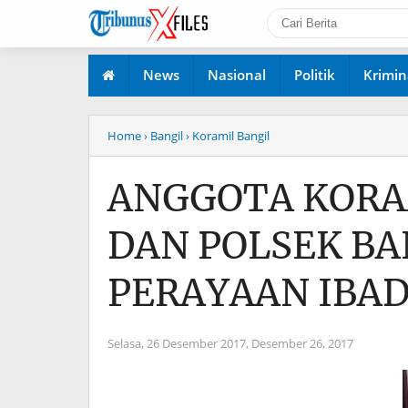
News
Nasional
Politik
Krimin
Home
› Bangil
› Koramil Bangil
ANGGOTA KORAM
DAN POLSEK B
PERAYAAN IBA
Selasa, 26 Desember 2017,
Desember 26, 2017