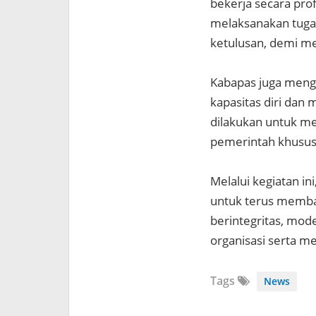
bekerja secara pro
melaksanakan tugas
ketulusan, demi me
Kabapas juga mengi
kapasitas diri dan 
dilakukan untuk m
pemerintah khususn
Melalui kegiatan i
untuk terus memba
berintegritas, mod
organisasi serta m
Tags
News