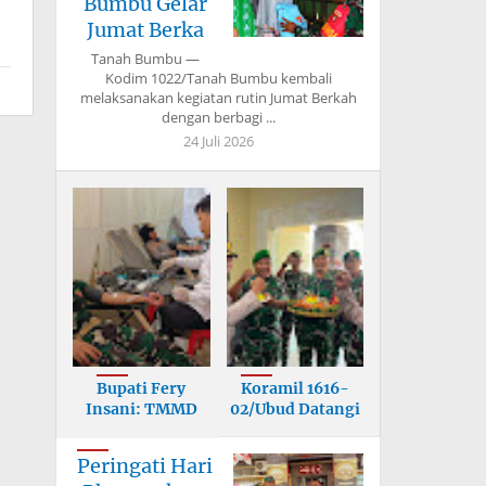
Bumbu Gelar
Jumat Berka
Tanah Bumbu —
Kodim 1022/Tanah Bumbu kembali
melaksanakan kegiatan rutin Jumat Berkah
dengan berbagi ...
24 Juli 2026
Bupati Fery
Koramil 1616-
Insani: TMMD
02/Ubud Datangi
Bangun Infrastr
Mapolsek, U
Peringati Hari