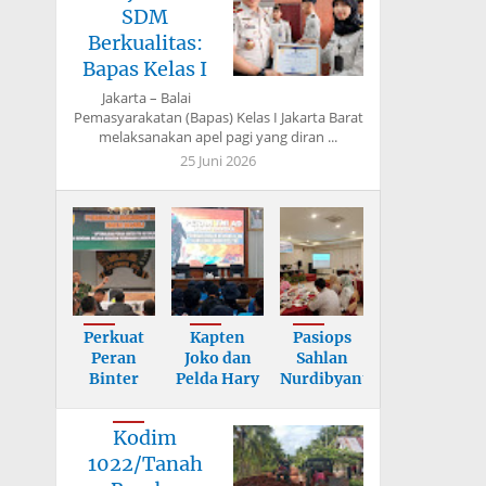
SDM
Berkualitas:
Bapas Kelas I
Jakarta – Balai
Pemasyarakatan (Bapas) Kelas I Jakarta Barat
melaksanakan apel pagi yang diran ...
25 Juni 2026
Perkuat
Kapten
Pasiops
Peran
Joko dan
Sahlan
Binter
Pelda Hary
Nurdibyanto
dalam
Berikan
Tekankan
Mitigasi
Mater
Sasa
Kodim
Benc
1022/Tanah