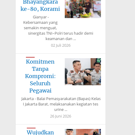
Bhayangkara
ke-80, Korami
Gianyar -
Kebersamaan yang
semakin menguat,
sinergitas TNI–Polri terus hadir demi
keamanan dan ...
02 Juli 2026
Komitmen
Tanpa
Kompromi:
Seluruh
Pegawai
Jakarta - Balai Pemasyarakatan (Bapas) Kelas
I Jakarta Barat, melaksanakan kegiatan tes
urine ...
26 Juni 2026
Wujudkan