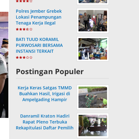
Masa Purnabakti
Polres Jember Grebek
Lokasi Penampungan
Tenaga Kerja Ilegal
BATI TUUD KORAMIL
PURWOSARI BERSAMA
INSTANSI TERKAIT
LAKSANAKAN
PENGECEKAN HARGA
SEMBAKO
Postingan Populer
Kerja Keras Satgas TMMD
Buahkan Hasil, Irigasi di
Ampelgading Hampir
Rampung
Danramil Kraton Hadiri
Rapat Pleno Terbuka
Rekapitulasi Daftar Pemilih
Hasil Pemutakhiran