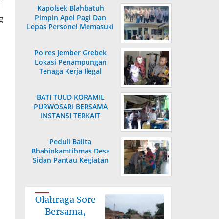
i
Kapolsek Blahbatuh
g
Pimpin Apel Pagi Dan
Lepas Personel Memasuki
Masa Purnabakti
Polres Jember Grebek
Lokasi Penampungan
Tenaga Kerja Ilegal
BATI TUUD KORAMIL
PURWOSARI BERSAMA
INSTANSI TERKAIT
LAKSANAKAN
PENGECEKAN HARGA
Peduli Balita
SEMBAKO
Bhabinkamtibmas Desa
Sidan Pantau Kegiatan
Posyandu
Olahraga Sore
Bersama,