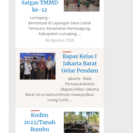
Satgas TMMD
ke-12
Lumajang –
Bertempat di Lapangan Desa Ledok
Tempuro, Kecamatan Randuagung,
Kabupaten Lumajang, ...
06 Agustus 2026
Bapas Kelas I
Jakarta Barat
Gelar Pendam
Jakarta - Balai
Pemasyarakatan
(Bapas) Kelas I Jakarta
Barat terus berkomitmen mewujudkan
ruang tumb ...
Kodim
1022/Tanah
Bumbu