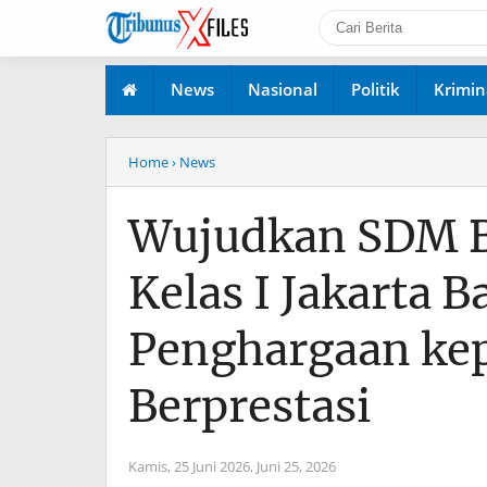
News
Nasional
Politik
Krimin
Home
› News
Wujudkan SDM Be
Kelas I Jakarta B
Penghargaan ke
Berprestasi
Kamis, 25 Juni 2026,
Juni 25, 2026