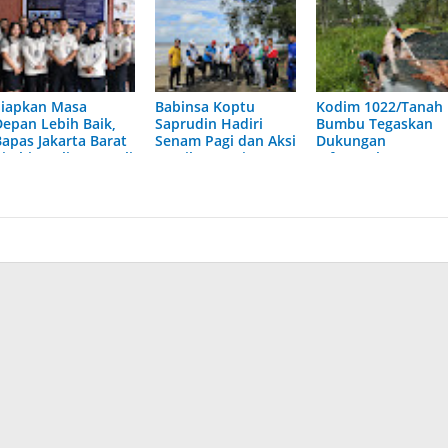
Siapkan Masa
Babinsa Koptu
Kodim 1022/Tanah
Depan Lebih Baik,
Saprudin Hadiri
Bumbu Tegaskan
Bapas Jakarta Barat
Senam Pagi dan Aksi
Dukungan
Bimbing Klien Kenali
Bersih Pantai
Infrastruktur
Potensi dan Minat
Presiden