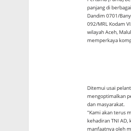
panjang di berbaga
Dandim 0701/Banyu
092/MRL Kodam VI/
wilayah Aceh, Malu
memperkaya kompet
Ditemui usai pela
mengoptimalkan pe
dan masyarakat.
"Kami akan terus m
kehadiran TNI AD,
manfaatnya oleh ma