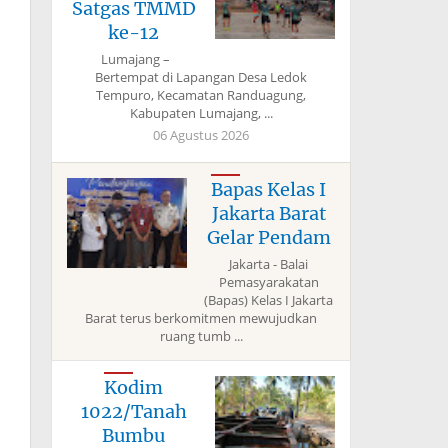
Satgas TMMD
ke-12
Lumajang –
Bertempat di Lapangan Desa Ledok
Tempuro, Kecamatan Randuagung,
Kabupaten Lumajang, ...
06 Agustus 2026
Bapas Kelas I
Jakarta Barat
Gelar Pendam
Jakarta - Balai
Pemasyarakatan
(Bapas) Kelas I Jakarta
Barat terus berkomitmen mewujudkan
ruang tumb ...
Kodim
1022/Tanah
Bumbu