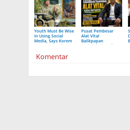
Youth Must Be Wise
Pusat Pembesar
in Using Social
Alat Vital
Media, Says Korem
Balikpapan
083 Commander
H.Abdulazis Paling
Ampuh Resmi
Komentar