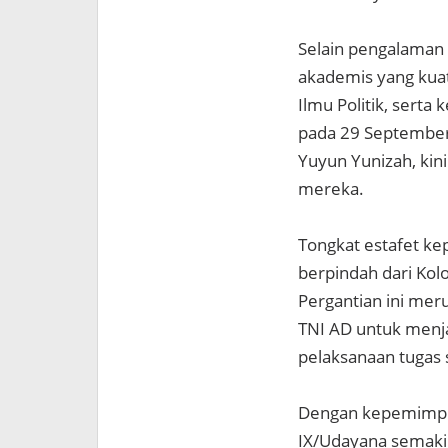
Selain pengalaman 
akademis yang kua
Ilmu Politik, serta
pada 29 September 
Yuyun Yunizah, kin
mereka.
Tongkat estafet k
berpindah dari Kol
Pergantian ini mer
TNI AD untuk menj
pelaksanaan tugas 
Dengan kepemimpi
IX/Udayana semakin