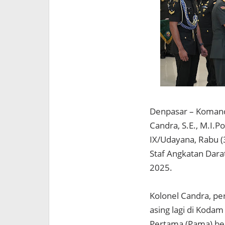
Denpasar – Komando
Candra, S.E., M.I.
IX/Udayana, Rabu (
Staf Angkatan Dara
2025.
Kolonel Candra, per
asing lagi di Koda
Pertama (Pama) ber