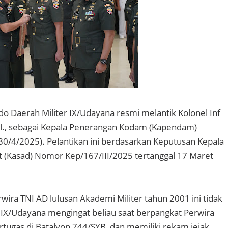
 Daerah Militer IX/Udayana resmi melantik Kolonel Inf
Pol., sebagai Kepala Penerangan Kodam (Kapendam)
30/4/2025). Pelantikan ini berdasarkan Keputusan Kepala
t (Kasad) Nomor Kep/167/III/2025 tertanggal 17 Maret
wira TNI AD lulusan Akademi Militer tahun 2001 ini tidak
m IX/Udayana mengingat beliau saat berpangkat Perwira
tugas di Batalyon 744/SYB, dan memiliki rekam jejak