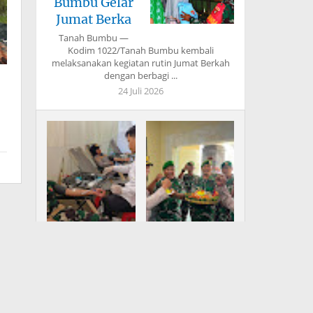
Bumbu Gelar
Jumat Berka
Tanah Bumbu —
Kodim 1022/Tanah Bumbu kembali
melaksanakan kegiatan rutin Jumat Berkah
dengan berbagi ...
24 Juli 2026
Bupati Fery
Koramil 1616-
Insani: TMMD
02/Ubud Datangi
Bangun Infrastr
Mapolsek, U
Peringati Hari