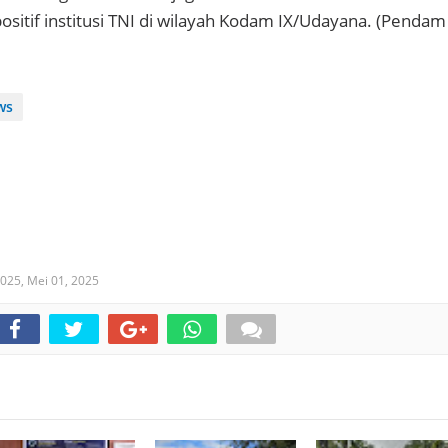
sitif institusi TNI di wilayah Kodam IX/Udayana. (Pendam
ws
2025,
Mei 01, 2025