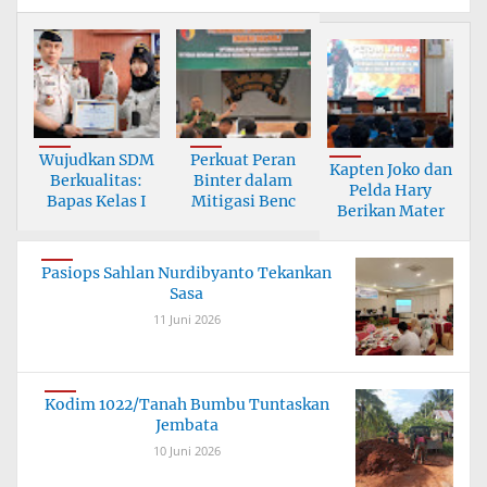
Wujudkan SDM
Perkuat Peran
Kapten Joko dan
Berkualitas:
Binter dalam
Pelda Hary
Bapas Kelas I
Mitigasi Benc
Berikan Mater
Pasiops Sahlan Nurdibyanto Tekankan
Sasa
11 Juni 2026
Kodim 1022/Tanah Bumbu Tuntaskan
Jembata
10 Juni 2026