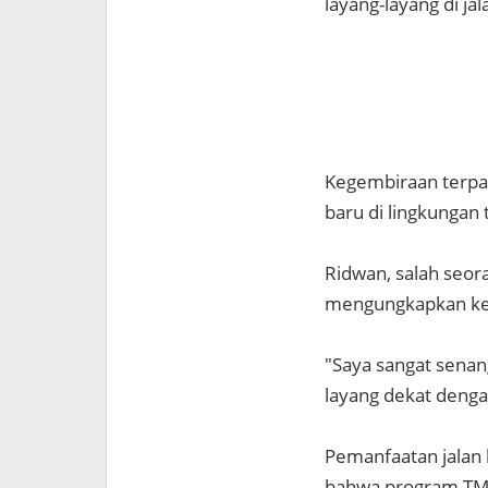
layang-layang di ja
Kegembiraan terpan
baru di lingkungan 
Ridwan, salah seor
mengungkapkan keba
"Saya sangat senan
layang dekat denga
Pemanfaatan jalan 
bahwa program TMM