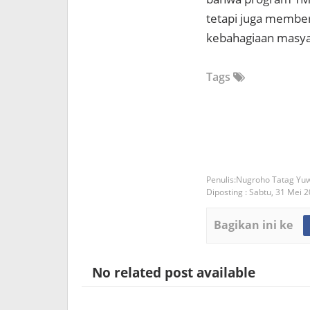
tetapi juga memberi
kebahagiaan masya
Tags
Nugroho Tatag Yu
Diposting :
Sabtu, 31 Mei 
Bagikan ini ke
No related post available