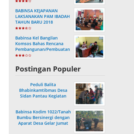
Posyandu KB Kes
BABINSA KEJAPANAN
LAKSANAKAN PAM IBADAH
TAHUN BARU 2018
Babinsa Kel Bangilan
Komsos Bahas Rencana
Pembangunan/Pembuatan
Saluran Air
Postingan Populer
Peduli Balita
Bhabinkamtibmas Desa
Sidan Pantau Kegiatan
Posyandu
Babinsa Kodim 1022/Tanah
Bumbu Bersinergi dengan
Aparat Desa Gelar Jumat
Bersih