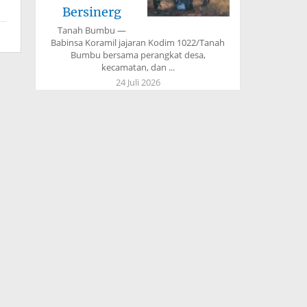
Bersinerg
Tanah Bumbu —
Babinsa Koramil jajaran Kodim 1022/Tanah
Bumbu bersama perangkat desa,
kecamatan, dan ...
24 Juli 2026
Kodim
1022/Tanah
Bumbu Gelar
Jumat Berka
Tanah Bumbu —
Kodim 1022/Tanah Bumbu kembali
melaksanakan kegiatan rutin Jumat Berkah
dengan berbagi ...
24 Juli 2026
Bupati Fery
Insani: TMMD