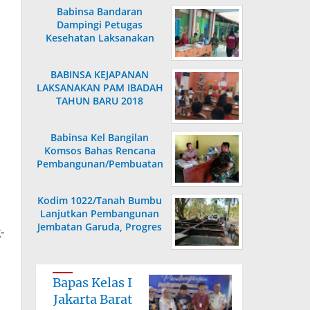
Babinsa Bandaran
Dampingi Petugas
Kesehatan Laksanakan
Posyandu KB Kes
BABINSA KEJAPANAN
LAKSANAKAN PAM IBADAH
TAHUN BARU 2018
Babinsa Kel Bangilan
Komsos Bahas Rencana
Pembangunan/Pembuatan
Saluran Air
Kodim 1022/Tanah Bumbu
Lanjutkan Pembangunan
Jembatan Garuda, Progres
-
Capai 36,80 Persen
Bapas Kelas I
Jakarta Barat