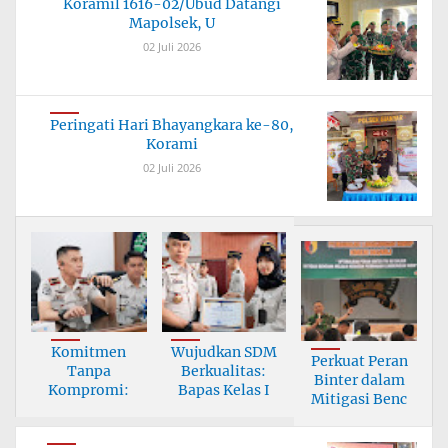
Koramil 1616-02/Ubud Datangi
Mapolsek, U
02 Juli 2026
Peringati Hari Bhayangkara ke-80,
Korami
02 Juli 2026
Komitmen
Wujudkan SDM
Perkuat Peran
Tanpa
Berkualitas:
Binter dalam
Kompromi:
Bapas Kelas I
Mitigasi Benc
Seluruh
Pegawai