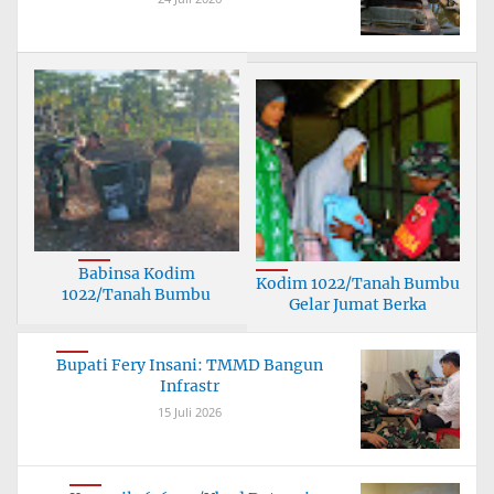
Babinsa Kodim
Kodim 1022/Tanah Bumbu
1022/Tanah Bumbu
Gelar Jumat Berka
Bersinerg
Bupati Fery Insani: TMMD Bangun
Infrastr
15 Juli 2026