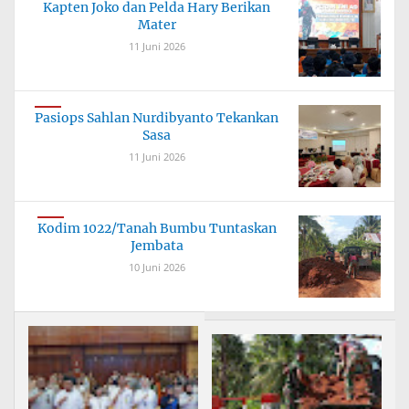
Kapten Joko dan Pelda Hary Berikan
Mater
11 Juni 2026
Pasiops Sahlan Nurdibyanto Tekankan
Sasa
11 Juni 2026
Kodim 1022/Tanah Bumbu Tuntaskan
Jembata
10 Juni 2026