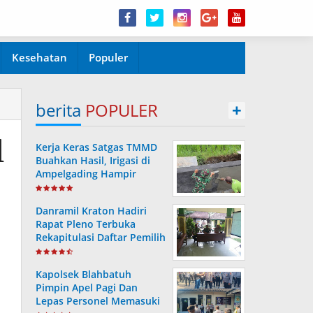
Kesehatan
Populer
berita
POPULER
+
l
Kerja Keras Satgas TMMD
Buahkan Hasil, Irigasi di
Ampelgading Hampir
Rampung
Danramil Kraton Hadiri
Rapat Pleno Terbuka
Rekapitulasi Daftar Pemilih
Hasil Pemutakhiran
Kapolsek Blahbatuh
Pimpin Apel Pagi Dan
Lepas Personel Memasuki