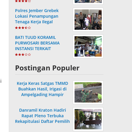
Masa Purnabakti
Polres Jember Grebek
Lokasi Penampungan
Tenaga Kerja Ilegal
BATI TUUD KORAMIL
PURWOSARI BERSAMA
INSTANSI TERKAIT
LAKSANAKAN
PENGECEKAN HARGA
SEMBAKO
Postingan Populer
i
Kerja Keras Satgas TMMD
Buahkan Hasil, Irigasi di
Ampelgading Hampir
Rampung
Danramil Kraton Hadiri
Rapat Pleno Terbuka
Rekapitulasi Daftar Pemilih
Hasil Pemutakhiran