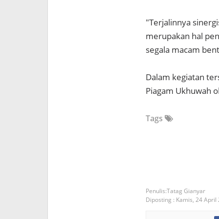
"Terjalinnya siner
merupakan hal pen
segala macam bentu
Dalam kegiatan te
Piagam Ukhuwah ol
Tags
Tatag Gianyar
Diposting :
Kamis, 24 April