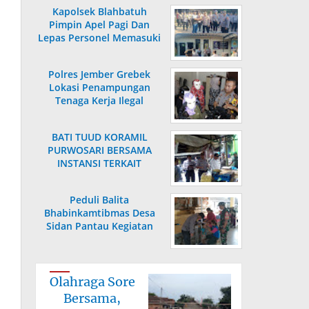
Kapolsek Blahbatuh
Pimpin Apel Pagi Dan
Lepas Personel Memasuki
Masa Purnabakti
Polres Jember Grebek
Lokasi Penampungan
Tenaga Kerja Ilegal
BATI TUUD KORAMIL
PURWOSARI BERSAMA
INSTANSI TERKAIT
LAKSANAKAN
PENGECEKAN HARGA
Peduli Balita
SEMBAKO
Bhabinkamtibmas Desa
Sidan Pantau Kegiatan
Posyandu
Olahraga Sore
Bersama,