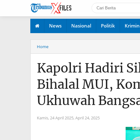
News
Nasional
Politik
Krimin
Home
Kapolri Hadiri 
Bihalal MUI, Ko
Ukhuwah Bangs
Kamis, 24 April 2025,
April 24, 2025