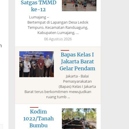
Satgas TMMD
ke-12
Lumajang –
Bertempat di Lapangan Desa Ledok
Tempuro, Kecamatan Randuagung,
Kabupaten Lumajang, ...
06 Agustus 2026
n
Bapas Kelas I
Jakarta Barat
Gelar Pendam
Jakarta - Balai
Pemasyarakatan
(Bapas) Kelas I Jakarta
Barat terus berkomitmen mewujudkan
ruang tumb ...
Kodim
1022/Tanah
Bumbu