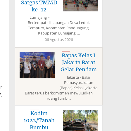
Satgas TMMD
ke-12
Lumajang –
Bertempat di Lapangan Desa Ledok
Tempuro, Kecamatan Randuagung,
Kabupaten Lumajang, ...
06 Agustus 2026
Bapas Kelas I
Jakarta Barat
Gelar Pendam
Jakarta - Balai
Pemasyarakatan
r
(Bapas) Kelas I Jakarta
Barat terus berkomitmen mewujudkan
".
ruang tumb ...
Kodim
1022/Tanah
Bumbu