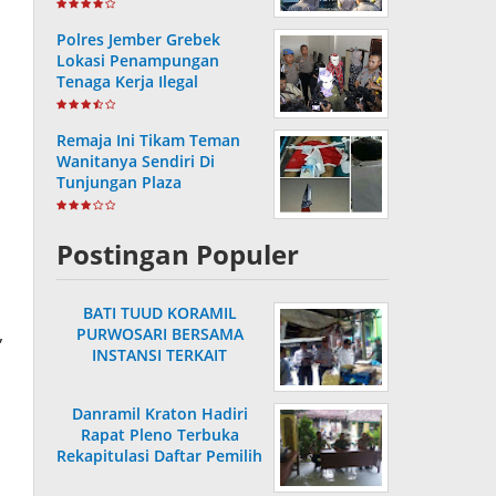
Masa Purnabakti
Polres Jember Grebek
Lokasi Penampungan
Tenaga Kerja Ilegal
Remaja Ini Tikam Teman
Wanitanya Sendiri Di
Tunjungan Plaza
Postingan Populer
BATI TUUD KORAMIL
,
PURWOSARI BERSAMA
INSTANSI TERKAIT
LAKSANAKAN
PENGECEKAN HARGA
Danramil Kraton Hadiri
SEMBAKO
Rapat Pleno Terbuka
Rekapitulasi Daftar Pemilih
Hasil Pemutakhiran