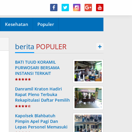
Kesehatan
Populer
berita
POPULER
+
BATI TUUD KORAMIL
PURWOSARI BERSAMA
INSTANSI TERKAIT
LAKSANAKAN
PENGECEKAN HARGA
Danramil Kraton Hadiri
SEMBAKO
Rapat Pleno Terbuka
Rekapitulasi Daftar Pemilih
Hasil Pemutakhiran
Kapolsek Blahbatuh
Pimpin Apel Pagi Dan
Lepas Personel Memasuki