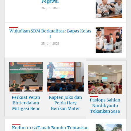
Pegawai
26 Juni 2026
Wujudkan SDM Berkualitas: Bapas Kelas
I
25 Juni 2026
Perkuat Peran
Kapten Joko dan
Pasiops Sahlan
Binter dalam
Pelda Hary
Nurdibyanto
Mitigasi Benc
Berikan Mater
Tekankan Sasa
Kodim 1022/Tanah Bumbu Tuntaskan