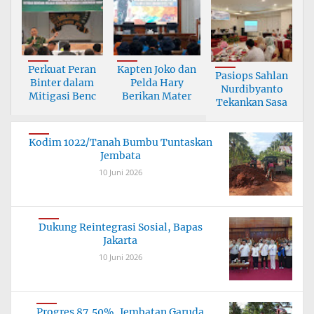
Perkuat Peran
Kapten Joko dan
Pasiops Sahlan
Binter dalam
Pelda Hary
Nurdibyanto
Mitigasi Benc
Berikan Mater
Tekankan Sasa
Kodim 1022/Tanah Bumbu Tuntaskan
Jembata
10 Juni 2026
Dukung Reintegrasi Sosial, Bapas
Jakarta
10 Juni 2026
Progres 87,50%, Jembatan Garuda