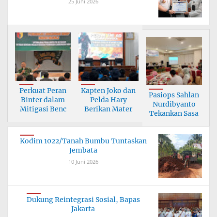
25 Juni 2026
Perkuat Peran
Kapten Joko dan
Pasiops Sahlan
Binter dalam
Pelda Hary
Nurdibyanto
Mitigasi Benc
Berikan Mater
Tekankan Sasa
Kodim 1022/Tanah Bumbu Tuntaskan
Jembata
10 Juni 2026
Dukung Reintegrasi Sosial, Bapas
Jakarta