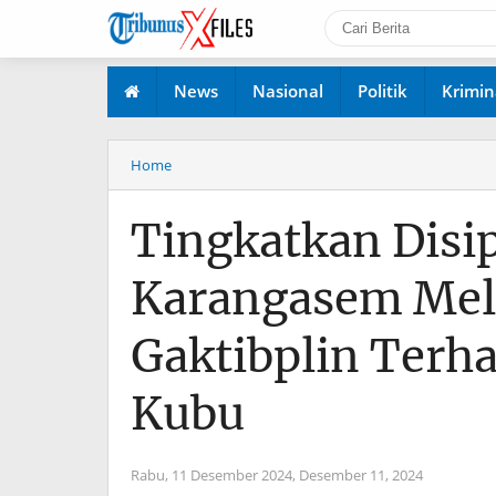
News
Nasional
Politik
Krimin
Home
Tingkatkan Disip
Karangasem Mel
Gaktibplin Terh
Kubu
Rabu, 11 Desember 2024,
Desember 11, 2024