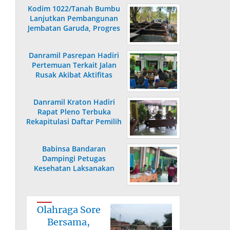
Kodim 1022/Tanah Bumbu
Lanjutkan Pembangunan
Jembatan Garuda, Progres
Capai 36,80 Persen
Danramil Pasrepan Hadiri
Pertemuan Terkait Jalan
Rusak Akibat Aktifitas
Armada Truck
Danramil Kraton Hadiri
Rapat Pleno Terbuka
Rekapitulasi Daftar Pemilih
Hasil Pemutakhiran
Babinsa Bandaran
Dampingi Petugas
Kesehatan Laksanakan
Posyandu KB Kes
Olahraga Sore
Bersama,