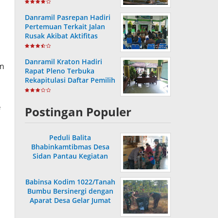
Capai 36,80 Persen
Danramil Pasrepan Hadiri
Pertemuan Terkait Jalan
Rusak Akibat Aktifitas
Armada Truck
Danramil Kraton Hadiri
am
Rapat Pleno Terbuka
Rekapitulasi Daftar Pemilih
Hasil Pemutakhiran
e
Postingan Populer
Peduli Balita
Bhabinkamtibmas Desa
Sidan Pantau Kegiatan
Posyandu
Babinsa Kodim 1022/Tanah
Bumbu Bersinergi dengan
Aparat Desa Gelar Jumat
Bersih