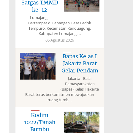
Satgas TMMD
ke-12
Lumajang –
Bertempat di Lapangan Desa Ledok
Tempuro, Kecamatan Randuagung,
Kabupaten Lumajang, ...
06 Agustus 2026
Bapas Kelas I
Jakarta Barat
Gelar Pendam
Jakarta - Balai
Pemasyarakatan
(Bapas) Kelas I Jakarta
Barat terus berkomitmen mewujudkan
ruang tumb ...
Kodim
1022/Tanah
Bumbu