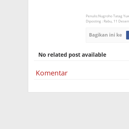
Nugroho Tatag Yu
Diposting :
Rabu, 11 Dese
Bagikan ini ke
No related post available
Komentar