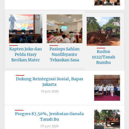
Kapten Joko dan
Pasiops Sahlan
Kodim
Pelda Hary
Nurdibyanto
1022/Tanah
Berikan Mater
Tekankan Sasa
Bumbu
Tuntaskan
Jembata
Dukung Reintegrasi Sosial, Bapas
Jakarta
10 Juni 2026
Progres 87,50%, Jembatan Garuda
Tanah Bu
07 Juni 2026