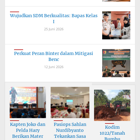
Wujudkan SDM Berkualitas: Bapas Kelas
I
25 Juni 2026
Perkuat Peran Binter dalam Mitigasi
Benc
12 Juni 2026
Kapten Joko dan
Pasiops Sahlan
Kodim
Pelda Hary
Nurdibyanto
1022/Tanah
Berikan Mater
Tekankan Sasa
Bumbu