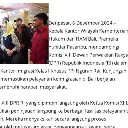
Denpasar, 6 Desember 2024 –
Kepala Kantor Wilayah Kementeria
Hukum dan HAM Bali, Pramella
Yunidar Pasaribu, mendampingi
Komisi XIII Dewan Perwakilan Rakya
(DPR) Republik Indonesia (RI) dalam
Kantor Imigrasi Kelas I Khusus TPI Ngurah Rai. Kunjungan
 memastikan pelayanan keimigrasian di Bali berjalan
emenuhi harapan masyarakat.
III DPR RI yang dipimpin langsung oleh Ketua Komisi XIII
ukan peninjauan langsung ke berbagai fasilitas pelayanan 
an. Mereka menyaksikan secara langsung proses
 oleh petugas imigrasi, penggunaan autogate, serta