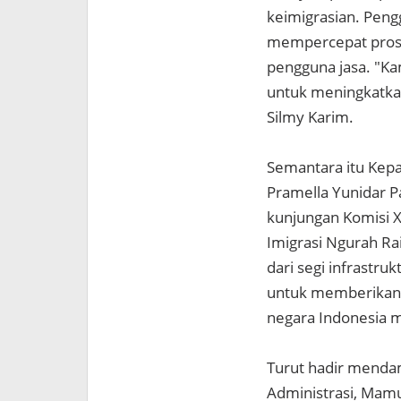
keimigrasian. Peng
mempercepat pros
pengguna jasa. "Ka
untuk meningkatkan
Silmy Karim.
Semantara itu Kep
Pramella Yunidar P
kunjungan Komisi X
Imigrasi Ngurah Ra
dari segi infrast
untuk memberikan p
negara Indonesia m
Turut hadir mendam
Administrasi, Mamu