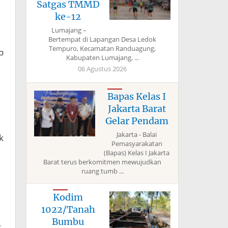
Satgas TMMD
ke-12
Lumajang –
Bertempat di Lapangan Desa Ledok
Tempuro, Kecamatan Randuagung,
p
Kabupaten Lumajang, ...
06 Agustus 2026
Bapas Kelas I
Jakarta Barat
Gelar Pendam
Jakarta - Balai
k
Pemasyarakatan
(Bapas) Kelas I Jakarta
Barat terus berkomitmen mewujudkan
ruang tumb ...
Kodim
1022/Tanah
Bumbu
,