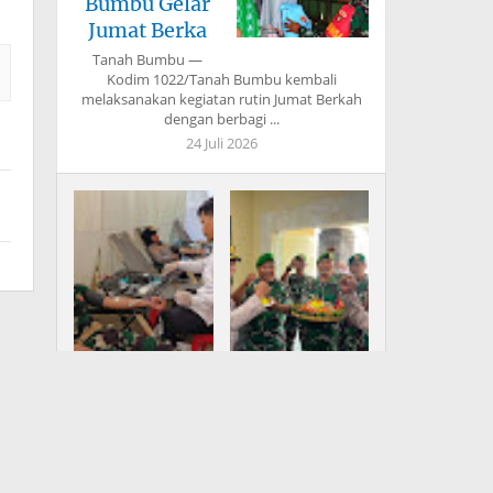
Bumbu Gelar
Jumat Berka
Tanah Bumbu —
Kodim 1022/Tanah Bumbu kembali
melaksanakan kegiatan rutin Jumat Berkah
dengan berbagi ...
24 Juli 2026
Bupati Fery
Koramil 1616-
Insani: TMMD
02/Ubud Datangi
Bangun Infrastr
Mapolsek, U
Peringati Hari