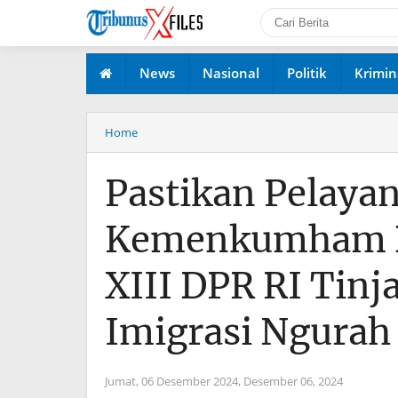
News
Nasional
Politik
Krimin
Home
Pastikan Pelaya
Kemenkumham Ba
XIII DPR RI Tin
Imigrasi Ngurah
Jumat, 06 Desember 2024,
Desember 06, 2024