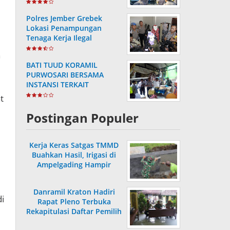
Masa Purnabakti
Polres Jember Grebek
Lokasi Penampungan
Tenaga Kerja Ilegal
n
BATI TUUD KORAMIL
PURWOSARI BERSAMA
INSTANSI TERKAIT
LAKSANAKAN
t
PENGECEKAN HARGA
SEMBAKO
Postingan Populer
Kerja Keras Satgas TMMD
Buahkan Hasil, Irigasi di
Ampelgading Hampir
Rampung
,
Danramil Kraton Hadiri
di
Rapat Pleno Terbuka
Rekapitulasi Daftar Pemilih
Hasil Pemutakhiran