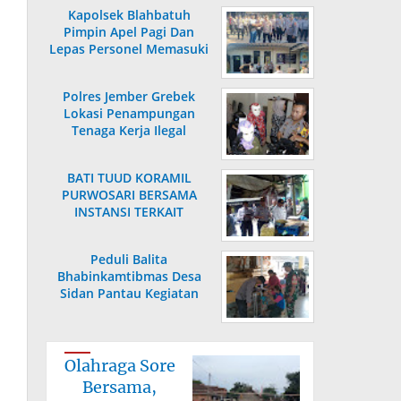
Kapolsek Blahbatuh
Pimpin Apel Pagi Dan
Lepas Personel Memasuki
Masa Purnabakti
Polres Jember Grebek
Lokasi Penampungan
Tenaga Kerja Ilegal
BATI TUUD KORAMIL
PURWOSARI BERSAMA
INSTANSI TERKAIT
LAKSANAKAN
PENGECEKAN HARGA
Peduli Balita
SEMBAKO
Bhabinkamtibmas Desa
Sidan Pantau Kegiatan
Posyandu
Olahraga Sore
Bersama,