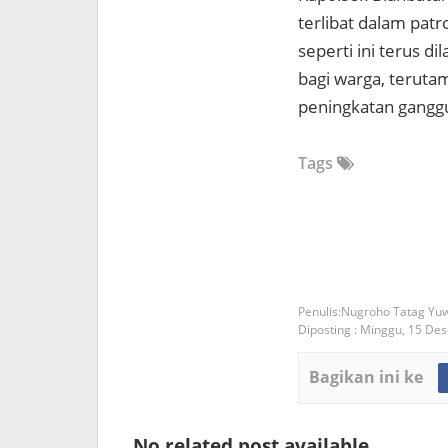
terlibat dalam pat
seperti ini terus 
bagi warga, terutam
peningkatan gang
Tags
Nugroho Tatag Yu
Diposting :
Minggu, 15 De
Bagikan ini ke
No related post available