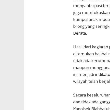
mengantisipasi terj
juga memfokuskan 
kumpul anak muda,
brong yang seringk
Berata.
Hasil dari kegiatan
ditemukan hal-hal m
tidak ada kerumun
maupun menggunakan
ini menjadi indika
wilayah telah berjal
Secara keseluruhan
dan tidak ada gang
Kapolsek Blahbatu