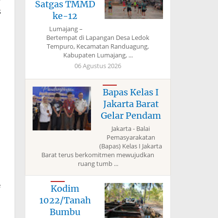
Satgas TMMD
s
ke-12
Lumajang –
Bertempat di Lapangan Desa Ledok
Tempuro, Kecamatan Randuagung,
Kabupaten Lumajang, ...
06 Agustus 2026
Bapas Kelas I
Jakarta Barat
Gelar Pendam
Jakarta - Balai
Pemasyarakatan
(Bapas) Kelas I Jakarta
Barat terus berkomitmen mewujudkan
ruang tumb ...
f
Kodim
1022/Tanah
Bumbu