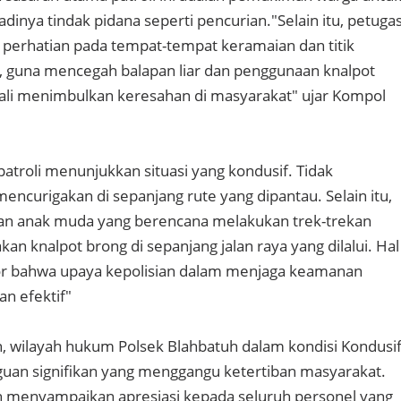
adinya tindak pidana seperti pencurian."Selain itu, petuga
perhatian pada tempat-tempat keramaian dan titik
 guna mencegah balapan liar dan penggunaan knalpot
ali menimbulkan keresahan di masyarakat" ujar Kompol
 patroli menunjukkan situasi yang kondusif. Tidak
encurigakan di sepanjang rute yang dipantau. Selain itu,
an anak muda yang berencana melakukan trek-trekan
 knalpot brong di sepanjang jalan raya yang dilalui. Hal
tor bahwa upaya kepolisian dalam menjaga keamanan
an efektif"
, wilayah hukum Polsek Blahbatuh dalam kondisi Kondusi
guan signifikan yang menggangu ketertiban masyarakat.
h menyampaikan apresiasi kepada seluruh personel yang