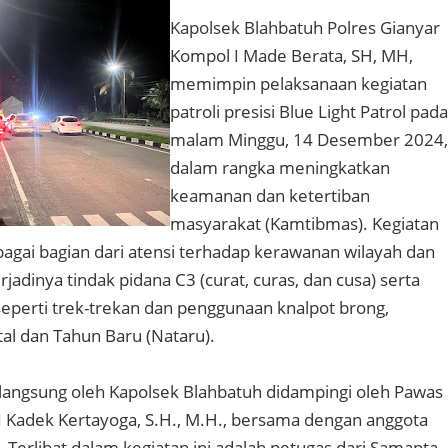
Kapolsek Blahbatuh Polres Gianyar
Kompol I Made Berata, SH, MH,
memimpin pelaksanaan kegiatan
patroli presisi Blue Light Patrol pada
malam Minggu, 14 Desember 2024,
dalam rangka meningkatkan
keamanan dan ketertiban
masyarakat (Kamtibmas). Kegiatan
ebagai bagian dari atensi terhadap kerawanan wilayah dan
adinya tindak pidana C3 (curat, curas, dan cusa) serta
 seperti trek-trekan dan penggunaan knalpot brong,
tal dan Tahun Baru (Nataru).
in langsung oleh Kapolsek Blahbatuh didampingi oleh Pawas
 I Kadek Kertayoga, S.H., M.H., bersama dengan anggota
a. Terlibat dalam kegiatan ini adalah petugas dari Samapta,