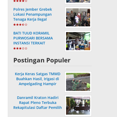
Masa Purnabakti
Polres Jember Grebek
Lokasi Penampungan
Tenaga Kerja Ilegal
BATI TUUD KORAMIL
PURWOSARI BERSAMA
INSTANSI TERKAIT
LAKSANAKAN
PENGECEKAN HARGA
SEMBAKO
Postingan Populer
Kerja Keras Satgas TMMD
Buahkan Hasil, Irigasi di
Ampelgading Hampir
Rampung
Danramil Kraton Hadiri
Rapat Pleno Terbuka
Rekapitulasi Daftar Pemilih
Hasil Pemutakhiran