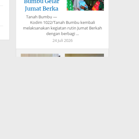
Bumbu Gelar
Jumat Berka
Tanah Bumbu —
Kodim 1022/Tanah Bumbu kembali
melaksanakan kegiatan rutin Jumat Berkah
dengan berbagi ...
24 Juli 2026
Bupati Fery
Koramil 1616-
Insani: TMMD
02/Ubud Datangi
Bangun Infrastr
Mapolsek, U
Peringati Hari