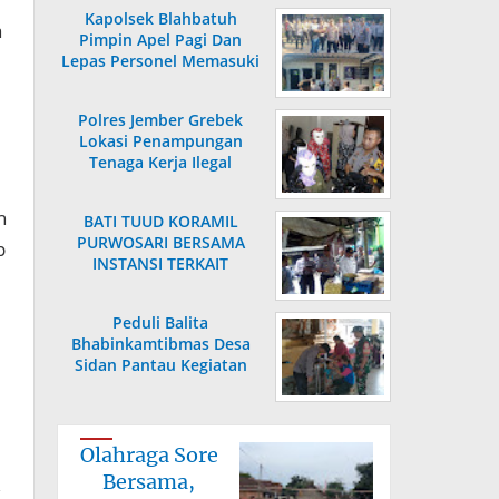
Kapolsek Blahbatuh
a
Pimpin Apel Pagi Dan
Lepas Personel Memasuki
Masa Purnabakti
Polres Jember Grebek
Lokasi Penampungan
Tenaga Kerja Ilegal
n
BATI TUUD KORAMIL
PURWOSARI BERSAMA
p
INSTANSI TERKAIT
LAKSANAKAN
PENGECEKAN HARGA
Peduli Balita
SEMBAKO
Bhabinkamtibmas Desa
Sidan Pantau Kegiatan
Posyandu
Olahraga Sore
Bersama,
k