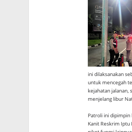
ini dilaksanakan s
untuk mencegah terj
kejahatan jalanan,
menjelang libur Na
Patroli ini dipimp
Kanit Reskrim Iptu
piket fungsi lainny