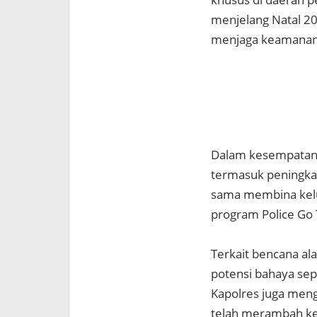
menjelang Natal 20
menjaga keamanan d
Dalam kesempatan t
termasuk peningkat
sama membina kelu
program Police Go 
Terkait bencana a
potensi bahaya sep
Kapolres juga men
telah merambah ke