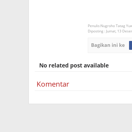
Nugroho Tatag Yu
Diposting :
Jumat, 13 Des
Bagikan ini ke
No related post available
Komentar