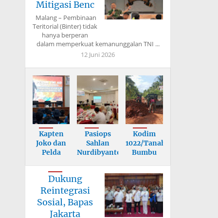
Mitigasi Benc
Malang – Pembinaan
Teritorial (Binter) tidak
hanya berperan
dalam memperkuat kemanunggalan TNI ...
12 Juni 2026
Kapten
Pasiops
Kodim
Joko dan
Sahlan
1022/Tanah
Pelda
Nurdibyanto
Bumbu
Hary
Tekankan
Tuntaskan
Berikan
Sasa
Jembata
Dukung
Mater
Reintegrasi
Sosial, Bapas
Jakarta