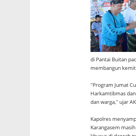
di Pantai Buitan p
membangun kemitr
"Program Jumat Cur
Harkamtibmas dan m
dan warga," ujar A
Kapolres menyampa
Karangasem masih 
khusus di daerah pe