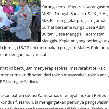
Karangasem - Kapolres Karangase
AKBP I Nengah Sadiarta, S.I.K., S.H.,
M.K.P., menggelar program Jumat
Curhat bersama warga Desa Adat
Buitan, Desa Manggis, Kecamatan
Manggis. Kegiatan yang berlangsun
ada Jumat, (13/12) ini merupakan program Mabes Polri unt
aan dengan masyarakat.
hat ini bertujuan menyerap aspirasi masyarakat terkait
enerima kritik saran dari tokoh masyarakat, tokoh adat,
KBP I Nengah Sadiarta.
ikan bahwa situasi Kamtibmas di wilayah hukum Polres
kondusif. Namun, ia mengingatkan perlunya pengawasan
sisir Buitan yang berpotensi menjadi jalur tikus. Terlebih