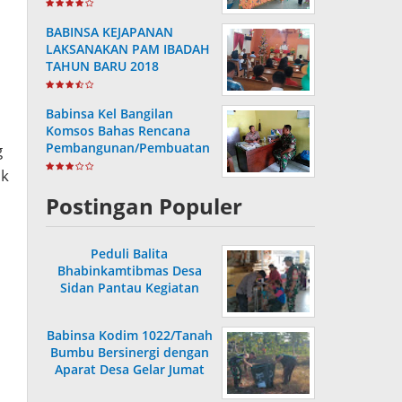
Posyandu KB Kes
m
BABINSA KEJAPANAN
LAKSANAKAN PAM IBADAH
TAHUN BARU 2018
Babinsa Kel Bangilan
Komsos Bahas Rencana
Pembangunan/Pembuatan
g
Saluran Air
uk
Postingan Populer
Peduli Balita
Bhabinkamtibmas Desa
Sidan Pantau Kegiatan
Posyandu
Babinsa Kodim 1022/Tanah
Bumbu Bersinergi dengan
Aparat Desa Gelar Jumat
Bersih