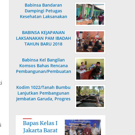
Babinsa Bandaran
i
Dampingi Petugas
Kesehatan Laksanakan
Posyandu KB Kes
BABINSA KEJAPANAN
LAKSANAKAN PAM IBADAH
TAHUN BARU 2018
Babinsa Kel Bangilan
Komsos Bahas Rencana
Pembangunan/Pembuatan
Saluran Air
i
Kodim 1022/Tanah Bumbu
Lanjutkan Pembangunan
Jembatan Garuda, Progres
Capai 36,80 Persen
Bapas Kelas I
i
Jakarta Barat