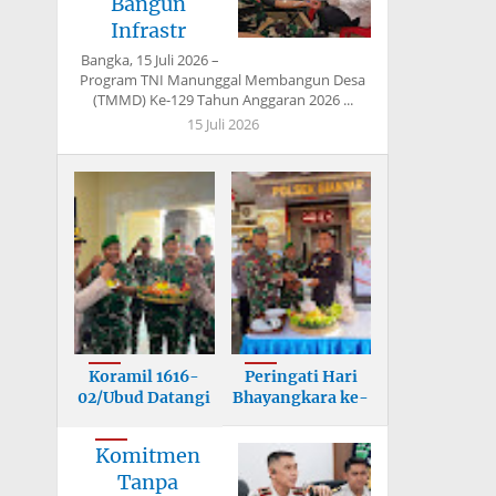
Bangun
Infrastr
Bangka, 15 Juli 2026 –
Program TNI Manunggal Membangun Desa
(TMMD) Ke-129 Tahun Anggaran 2026 ...
15 Juli 2026
Koramil 1616-
Peringati Hari
02/Ubud Datangi
Bhayangkara ke-
Mapolsek, U
80, Korami
Komitmen
Tanpa