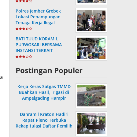
Masa Purnabakti
Polres Jember Grebek
Lokasi Penampungan
Tenaga Kerja Ilegal
BATI TUUD KORAMIL
PURWOSARI BERSAMA
INSTANSI TERKAIT
LAKSANAKAN
PENGECEKAN HARGA
SEMBAKO
Postingan Populer
ta
Kerja Keras Satgas TMMD
Buahkan Hasil, Irigasi di
Ampelgading Hampir
Rampung
Danramil Kraton Hadiri
Rapat Pleno Terbuka
Rekapitulasi Daftar Pemilih
Hasil Pemutakhiran