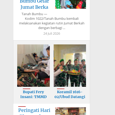
Bumbu Gelar
Jumat Berka
Tanah Bumbu —
Kodim 1022/Tanah Bumbu kembali
melaksanakan kegiatan rutin Jumat Berkah
dengan berbagi ...
24 Juli 2026
Bupati Fery
Koramil 1616-
Insani: TMMD
02/Ubud Datangi
Bangun Infrastr
Mapolsek, U
Peringati Hari