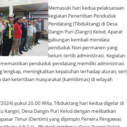
Memasuki hari kedua pelaksanaan
kegiatan Penertiban Penduduk
Pendatang (Tibduktang) di Desa
Dangin Puri (Dangri) Kelod, Aparat
gabungan kembali mendata
penduduk Non-permanen yang
belum tertib administrasi. Kegiatan
k memastikan penduduk pendatang memiliki administrasi
 lengkap, meningkatkan kepatuhan terhadap aturan, ser
dan ketertiban masyarakat (kamtibmas) di wilayah
2024) pukul 20.00 Wita, Tibduktang hari kedua digelar di
tu Kangin, Desa Dangin Puri Kelod dengan melibatkan
npasar Timur (Dentim) yang dipimpin Perwira Pengawas
an Merta Adi S.H., Bhabinkamtibmas Desa Dangri Kelod