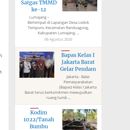
Satgas TMMD
ke-12
Lumajang –
Bertempat di Lapangan Desa Ledok
Tempuro, Kecamatan Randuagung,
Kabupaten Lumajang, ...
06 Agustus 2026
Bapas Kelas I
n
Jakarta Barat
Gelar Pendam
n
Jakarta - Balai
Pemasyarakatan
(Bapas) Kelas I Jakarta
Barat terus berkomitmen mewujudkan
ruang tumb ...
Kodim
1022/Tanah
Bumbu