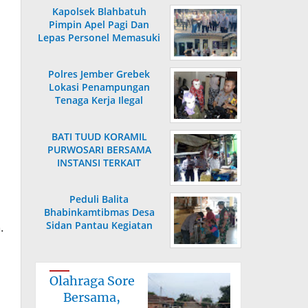
Kapolsek Blahbatuh
Pimpin Apel Pagi Dan
Lepas Personel Memasuki
Masa Purnabakti
Polres Jember Grebek
Lokasi Penampungan
Tenaga Kerja Ilegal
BATI TUUD KORAMIL
PURWOSARI BERSAMA
INSTANSI TERKAIT
LAKSANAKAN
PENGECEKAN HARGA
Peduli Balita
SEMBAKO
Bhabinkamtibmas Desa
Sidan Pantau Kegiatan
.
Posyandu
Olahraga Sore
Bersama,