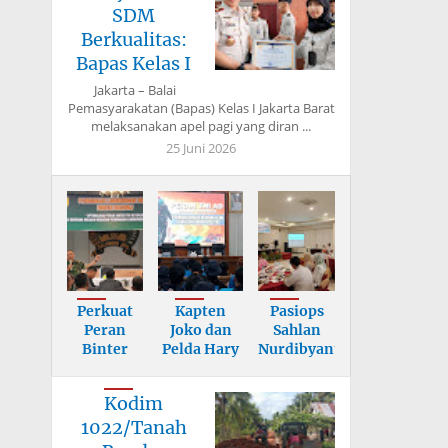
SDM
Berkualitas:
Bapas Kelas I
Jakarta – Balai
Pemasyarakatan (Bapas) Kelas I Jakarta Barat
melaksanakan apel pagi yang diran ...
25 Juni 2026
Perkuat
Kapten
Pasiops
Peran
Joko dan
Sahlan
Binter
Pelda Hary
Nurdibyanto
dalam
Berikan
Tekankan
Mitigasi
Mater
Sasa
Kodim
Benc
1022/Tanah