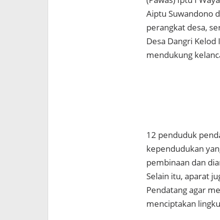
Aiptu Suwandono da
perangkat desa, ser
Desa Dangri Kelod 
mendukung kelanca
12 penduduk penda
kependudukan yang 
pembinaan dan diar
Selain itu, apara
Pendatang agar men
menciptakan lingk