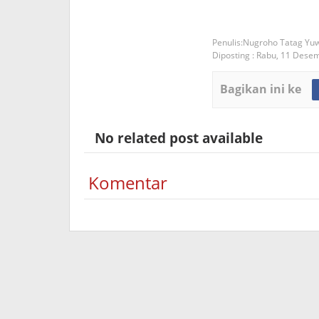
Nugroho Tatag Yu
Diposting :
Rabu, 11 Dese
Bagikan ini ke
No related post available
Komentar