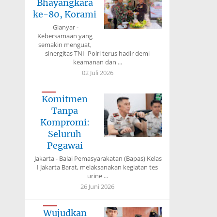
Bhayangkara
ke-80, Korami
Gianyar -
Kebersamaan yang
semakin menguat,
sinergitas TNI–Polri terus hadir demi
keamanan dan ...
02 Juli 2026
Komitmen
Tanpa
Kompromi:
Seluruh
Pegawai
Jakarta - Balai Pemasyarakatan (Bapas) Kelas
I Jakarta Barat, melaksanakan kegiatan tes
urine ...
26 Juni 2026
Wujudkan