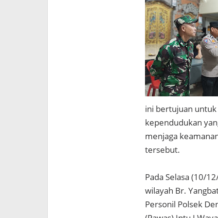
ini bertujuan untu
kependudukan yang
menjaga keamanan 
tersebut.
Pada Selasa (10/12/
wilayah Br. Yangba
Personil Polsek De
(Pawas) Iptu I Way