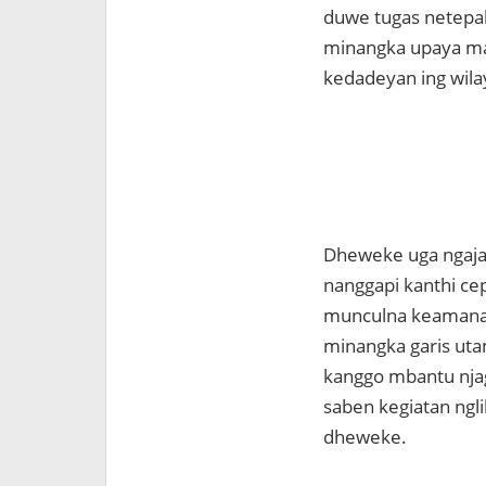
duwe tugas netepa
minangka upaya ma
kedadeyan ing wilay
Dheweke uga ngajak
nanggapi kanthi cep
munculna keamanan
minangka garis ut
kanggo mbantu nja
saben kegiatan ngl
dheweke.