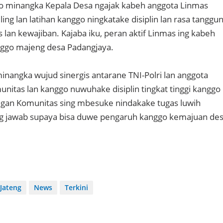
ino minangka Kepala Desa ngajak kabeh anggota Linmas
ng lan latihan kanggo ningkatake disiplin lan rasa tanggu
lan kewajiban. Kajaba iku, peran aktif Linmas ing kabeh
anggo majeng desa Padangjaya.
minangka wujud sinergis antarane TNI-Polri lan anggota
nitas lan kanggo nuwuhake disiplin tingkat tinggi kanggo
ngan Komunitas sing mbesuke nindakake tugas luwih
ung jawab supaya bisa duwe pengaruh kanggo kemajuan de
Jateng
News
Terkini