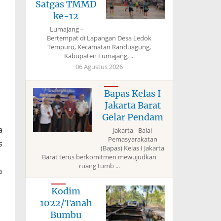
Satgas TMMD
ke-12
Lumajang –
Bertempat di Lapangan Desa Ledok
Tempuro, Kecamatan Randuagung,
Kabupaten Lumajang, ...
06 Agustus 2026
Bapas Kelas I
Jakarta Barat
Gelar Pendam
a
Jakarta - Balai
Pemasyarakatan
s
(Bapas) Kelas I Jakarta
Barat terus berkomitmen mewujudkan
ruang tumb ...
a
Kodim
1022/Tanah
Bumbu