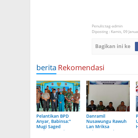
tag-admin
Diposting :
Kamis, 09 Janua
Bagikan ini ke
berita
Rekomendasi
Pelantikan BPD
Danramil
Anyar, Babinsa:"
Nusawungu Rawuh
Mugi Saged
Lan Mriksa
Kerjasama Mbangun
Dokumen Calon
Desa."
Perangkat Desa