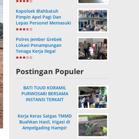
Hasil Pemutakhiran
Kapolsek Blahbatuh
Pimpin Apel Pagi Dan
Lepas Personel Memasuki
Masa Purnabakti
Polres Jember Grebek
Lokasi Penampungan
Tenaga Kerja Ilegal
Postingan Populer
BATI TUUD KORAMIL
PURWOSARI BERSAMA
INSTANSI TERKAIT
LAKSANAKAN
PENGECEKAN HARGA
Kerja Keras Satgas TMMD
SEMBAKO
Buahkan Hasil, Irigasi di
Ampelgading Hampir
Rampung