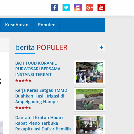
Kesehatan
Populer
berita
POPULER
+
BATI TUUD KORAMIL
PURWOSARI BERSAMA
INSTANSI TERKAIT
s
LAKSANAKAN
PENGECEKAN HARGA
Kerja Keras Satgas TMMD
SEMBAKO
Buahkan Hasil, Irigasi di
Ampelgading Hampir
Rampung
Danramil Kraton Hadiri
Rapat Pleno Terbuka
Rekapitulasi Daftar Pemilih