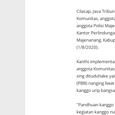
Cilacap, Java Trib
Komunitas, anggota
anggota Polisi Maje
Kantor Perlindung
Majenanang, Kabupa
(1/8/2020).
Kanthi implementas
anggota Komunitas 
sing dituduhake ya
(PBB) nanging liwa
kanggo urip bangsa
"Pandhuan kanggo 
kegiatan kanggo nu