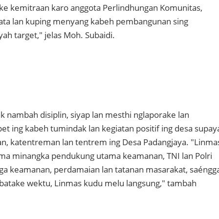
ke kemitraan karo anggota Perlindhungan Komunitas,
ta lan kuping menyang kabeh pembangunan sing
ah target," jelas Moh. Subaidi.
 nambah disiplin, siyap lan mesthi nglaporake lan
et ing kabeh tumindak lan kegiatan positif ing desa supay
, katentreman lan tentrem ing Desa Padangjaya. "Linma
ama minangka pendukung utama keamanan, TNI lan Polri
ga keamanan, perdamaian lan tatanan masarakat, saéngg
ibatake wektu, Linmas kudu melu langsung," tambah