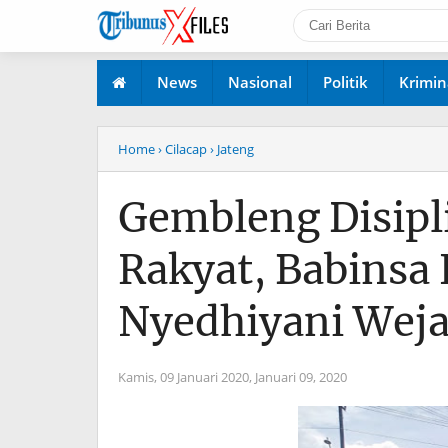
News
Nasional
Politik
Krimin
Home
› Cilacap
› Jateng
Gembleng Disipl
Rakyat, Babinsa
Nyedhiyani Weja
Kamis, 09 Januari 2020,
Januari 09, 2020