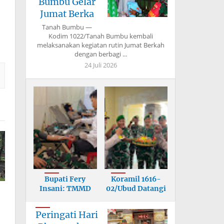
Bumbu Gelar
Jumat Berka
Tanah Bumbu —
Kodim 1022/Tanah Bumbu kembali
melaksanakan kegiatan rutin Jumat Berkah
dengan berbagi ...
24 Juli 2026
Bupati Fery
Koramil 1616-
Insani: TMMD
02/Ubud Datangi
Bangun Infrastr
Mapolsek, U
Peringati Hari