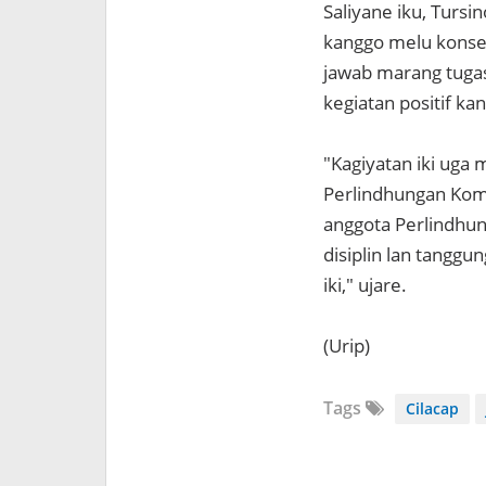
Saliyane iku, Turs
kanggo melu konseli
jawab marang tugas 
kegiatan positif k
"Kagiyatan iki uga 
Perlindhungan Komu
anggota Perlindhu
disiplin lan tangg
iki," ujare.
(Urip)
Tags
Cilacap