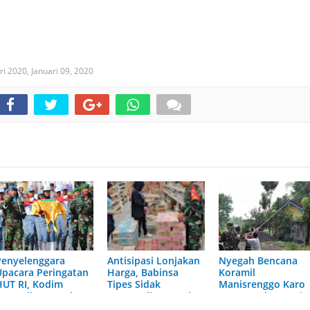
ri 2020,
Januari 09, 2020
Penyelenggara
Antisipasi Lonjakan
Nyegah Bencana
Upacara Peringatan
Harga, Babinsa
Koramil
HUT RI, Kodim
Tipes Sidak
Manisrenggo Karo
0703/Cilacap Gelar
Ketersediaan Stok
Warga Nebang Wit,
Gladi Bersih
Sembako di Lotte
Iki Tujuane