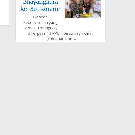
Bhayangkara
ke-80, Korami
Gianyar -
Kebersamaan yang
semakin menguat,
sinergitas TNI–Polri terus hadir demi
keamanan dan ...
02 Juli 2026
Komitmen
Tanpa
Kompromi:
Seluruh
Pegawai
Jakarta - Balai Pemasyarakatan (Bapas) Kelas
I Jakarta Barat, melaksanakan kegiatan tes
urine ...
26 Juni 2026
Wujudkan