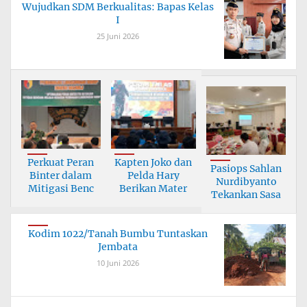
Wujudkan SDM Berkualitas: Bapas Kelas
I
25 Juni 2026
Perkuat Peran
Kapten Joko dan
Pasiops Sahlan
Binter dalam
Pelda Hary
Nurdibyanto
Mitigasi Benc
Berikan Mater
Tekankan Sasa
Kodim 1022/Tanah Bumbu Tuntaskan
Jembata
10 Juni 2026