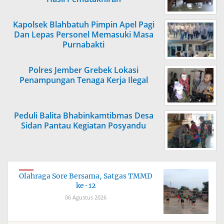
Kapolsek Blahbatuh Pimpin Apel Pagi
Dan Lepas Personel Memasuki Masa
Purnabakti
Polres Jember Grebek Lokasi
Penampungan Tenaga Kerja Ilegal
Peduli Balita Bhabinkamtibmas Desa
Sidan Pantau Kegiatan Posyandu
Olahraga Sore Bersama, Satgas TMMD
ke-12
06 Agustus 2026