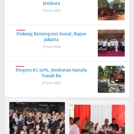
Jembata
10 Juni 2026
Dukung Reintegrasi Sosial, Bapas
Jakarta
10 Juni 2026
Progres 87,50%, Jembatan Garuda
Tanah Bu
07 Juni 2026