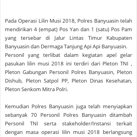
Pada Operasi Lilin Musi 2018, Polres Banyuasin telah
mendirikan 4 (empat) Pos Yan dan 1 (satu) Pos Pam
yang tersebar di Jalur Lintas Timur Kabupaten
Banyuasin dan Dermaga Tanjung Api Api Banyuasin.
Personil yang terlibat dalam kegiatan apel gelar
pasukan lilin musi 2018 ini terdiri dari Pleton TNI ,
Pleton Gabungan Personil Polres Banyuasin, Pleton
Dishub, Pleton Satpol PP, Pleton Dinas Kesehatan,
Pleton Senkom Mitra Polri.
Kemudian Polres Banyuasin juga telah menyiapkan
sebanyak 70 Personil Polres Banyuasin ditambah
Personil TNI serta stakeholder/Instansi terkait
dengan masa operasi lilin musi 2018 berlangsung