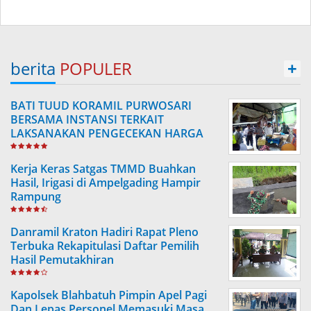
berita
POPULER
+
BATI TUUD KORAMIL PURWOSARI
BERSAMA INSTANSI TERKAIT
LAKSANAKAN PENGECEKAN HARGA
SEMBAKO
Kerja Keras Satgas TMMD Buahkan
Hasil, Irigasi di Ampelgading Hampir
Rampung
Danramil Kraton Hadiri Rapat Pleno
Terbuka Rekapitulasi Daftar Pemilih
Hasil Pemutakhiran
Kapolsek Blahbatuh Pimpin Apel Pagi
Dan Lepas Personel Memasuki Masa