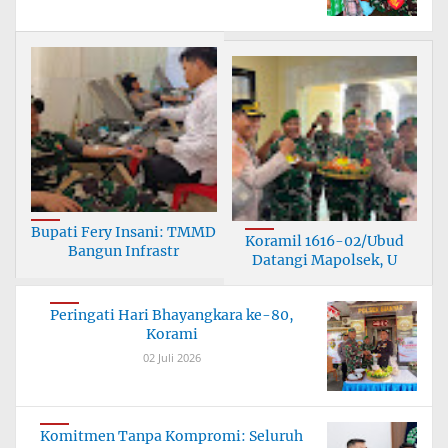
Bupati Fery Insani: TMMD
Koramil 1616-02/Ubud
Bangun Infrastr
Datangi Mapolsek, U
Peringati Hari Bhayangkara ke-80,
Korami
02 Juli 2026
Komitmen Tanpa Kompromi: Seluruh