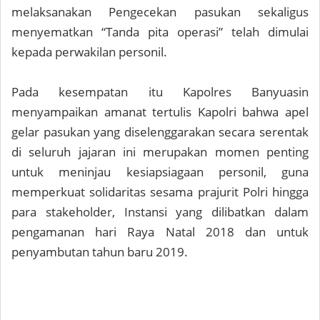
melaksanakan Pengecekan pasukan sekaligus
menyematkan “Tanda pita operasi” telah dimulai
kepada perwakilan personil.
Pada kesempatan itu Kapolres Banyuasin
menyampaikan amanat tertulis Kapolri bahwa apel
gelar pasukan yang diselenggarakan secara serentak
di seluruh jajaran ini merupakan momen penting
untuk meninjau kesiapsiagaan personil, guna
memperkuat solidaritas sesama prajurit Polri hingga
para stakeholder, Instansi yang dilibatkan dalam
pengamanan hari Raya Natal 2018 dan untuk
penyambutan tahun baru 2019.