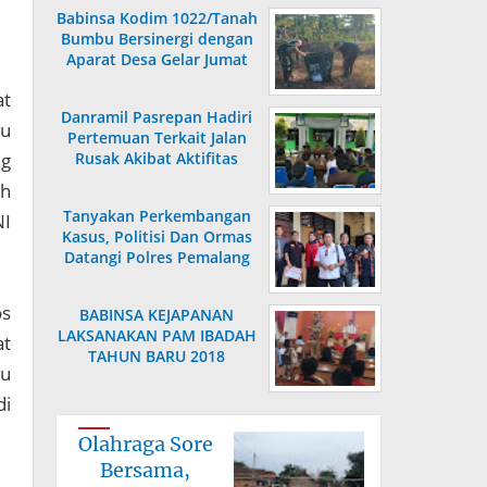
Babinsa Kodim 1022/Tanah
Bumbu Bersinergi dengan
Aparat Desa Gelar Jumat
Bersih
at
Danramil Pasrepan Hadiri
tu
Pertemuan Terkait Jalan
ng
Rusak Akibat Aktifitas
Armada Truck
ah
Tanyakan Perkembangan
NI
Kasus, Politisi Dan Ormas
Datangi Polres Pemalang
os
BABINSA KEJAPANAN
LAKSANAKAN PAM IBADAH
at
TAHUN BARU 2018
hu
di
Olahraga Sore
Bersama,