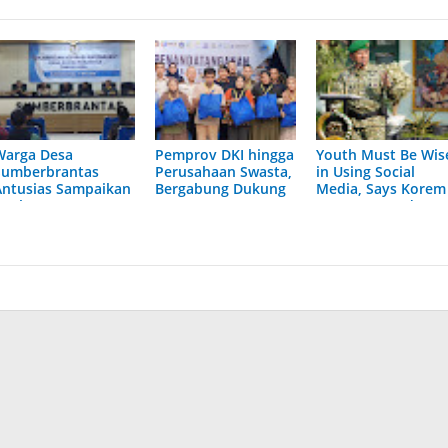
Warga Desa
Pemprov DKI hingga
Youth Must Be Wis
Sumberbrantas
Perusahaan Swasta,
in Using Social
Antusias Sampaikan
Bergabung Dukung
Media, Says Korem
Usulan
Program
083 Commander
Pembangunan
Pemasyarakatan
Tahun 2026
Kanwil DKI Jakarta