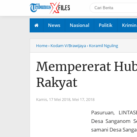
News
Nasional
Politik
Krimin
Home
› Kodam V/Brawijaya
› Koramil Nguling
Mempererat Hub
Rakyat
Kamis, 17 Mei 2018,
Mei 17, 2018
Pasuruan, LINTAS
Desa Sanganom Se
samani Desa Sang