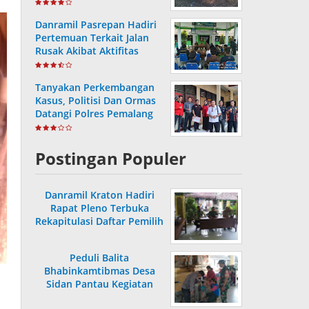
Bersih
Danramil Pasrepan Hadiri
Pertemuan Terkait Jalan
Rusak Akibat Aktifitas
Armada Truck
Tanyakan Perkembangan
Kasus, Politisi Dan Ormas
Datangi Polres Pemalang
Postingan Populer
Danramil Kraton Hadiri
Rapat Pleno Terbuka
Rekapitulasi Daftar Pemilih
Hasil Pemutakhiran
Peduli Balita
Bhabinkamtibmas Desa
Sidan Pantau Kegiatan
Posyandu