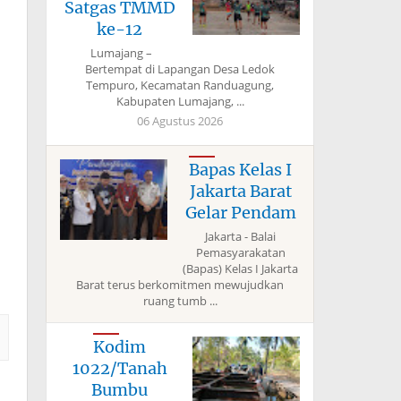
Satgas TMMD
ke-12
Lumajang –
Bertempat di Lapangan Desa Ledok
Tempuro, Kecamatan Randuagung,
Kabupaten Lumajang, ...
06 Agustus 2026
Bapas Kelas I
Jakarta Barat
Gelar Pendam
Jakarta - Balai
Pemasyarakatan
(Bapas) Kelas I Jakarta
Barat terus berkomitmen mewujudkan
ruang tumb ...
Kodim
1022/Tanah
Bumbu