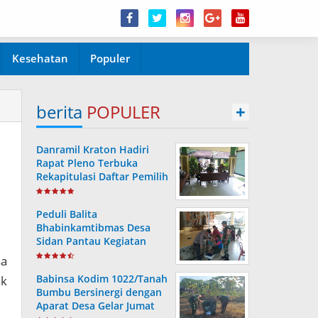
Kesehatan
Populer
berita
POPULER
+
Danramil Kraton Hadiri
Rapat Pleno Terbuka
Rekapitulasi Daftar Pemilih
Hasil Pemutakhiran
Peduli Balita
Bhabinkamtibmas Desa
Sidan Pantau Kegiatan
Posyandu
sa
Babinsa Kodim 1022/Tanah
ak
Bumbu Bersinergi dengan
Aparat Desa Gelar Jumat