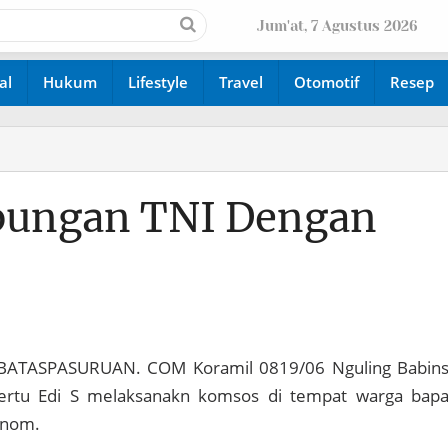
Jum'at, 7 Agustus 2026
al
Hukum
Lifestyle
Travel
Otomotif
Resep
ungan TNI Dengan
BATASPASURUAN. COM Koramil 0819/06 Nguling Babin
rtu Edi S melaksanakn komsos di tempat warga bap
anom.