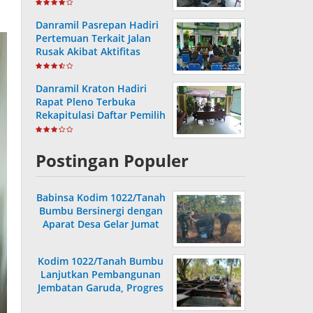
Posyandu
Danramil Pasrepan Hadiri
Pertemuan Terkait Jalan
Rusak Akibat Aktifitas
Armada Truck
Danramil Kraton Hadiri
Rapat Pleno Terbuka
Rekapitulasi Daftar Pemilih
Hasil Pemutakhiran
Postingan Populer
Babinsa Kodim 1022/Tanah
Bumbu Bersinergi dengan
Aparat Desa Gelar Jumat
Bersih
Kodim 1022/Tanah Bumbu
Lanjutkan Pembangunan
Jembatan Garuda, Progres
Capai 36,80 Persen