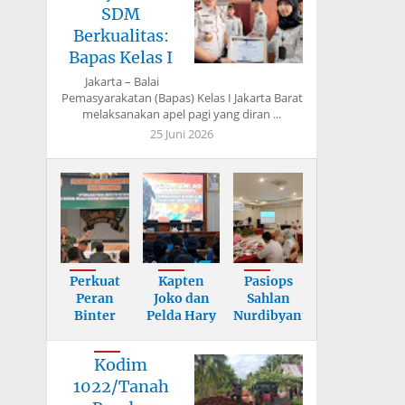
SDM
Berkualitas:
Bapas Kelas I
Jakarta – Balai
Pemasyarakatan (Bapas) Kelas I Jakarta Barat
melaksanakan apel pagi yang diran ...
25 Juni 2026
Perkuat
Kapten
Pasiops
Peran
Joko dan
Sahlan
Binter
Pelda Hary
Nurdibyanto
dalam
Berikan
Tekankan
Mitigasi
Mater
Sasa
Kodim
Benc
1022/Tanah