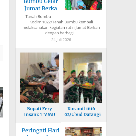
Bumbu Gelar
Jumat Berka
Tanah Bumbu —
Kodim 1022/Tanah Bumbu kembali
melaksanakan kegiatan rutin Jumat Berkah
dengan berbagi ...
24 Juli 2026
Bupati Fery
Koramil 1616-
Insani: TMMD
02/Ubud Datangi
Bangun Infrastr
Mapolsek, U
Peringati Hari