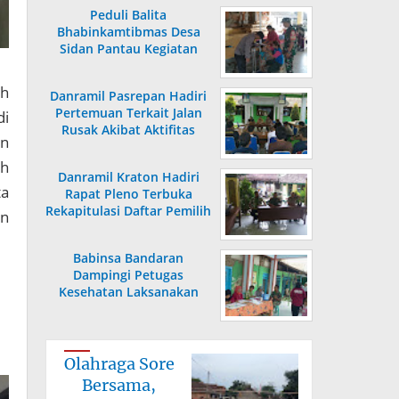
Peduli Balita
Bhabinkamtibmas Desa
Sidan Pantau Kegiatan
Posyandu
ah
Danramil Pasrepan Hadiri
Pertemuan Terkait Jalan
di
Rusak Akibat Aktifitas
an
Armada Truck
ah
Danramil Kraton Hadiri
ta
Rapat Pleno Terbuka
Rekapitulasi Daftar Pemilih
an
Hasil Pemutakhiran
Babinsa Bandaran
Dampingi Petugas
Kesehatan Laksanakan
Posyandu KB Kes
Olahraga Sore
Bersama,