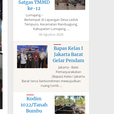
Satgas TMMD
ke-12
Lumajang –
Bertempat di Lapangan Desa Ledok
Tempuro, Kecamatan Randuagung,
Kabupaten Lumajang, ...
06 Agustus 2026
Bapas Kelas I
Jakarta Barat
Gelar Pendam
Jakarta - Balai
Pemasyarakatan
(Bapas) Kelas I Jakarta
Barat terus berkomitmen mewujudkan
ruang tumb ...
Kodim
1022/Tanah
Bumbu