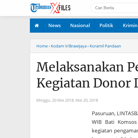
News
Nasional
Politik
Krimin
Home
› Kodam V/Brawijaya
› Koramil Pandaan
Melaksanakan P
Kegiatan Donor 
Minggu, 20 Mei 2018,
Mei 20, 2018
Pasuruan, LINTASB
WIB Bati Komsos
kegiatan pengaman