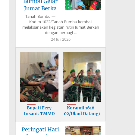
Bumbu Gelar
Jumat Berka
Tanah Bumbu —
Kodim 1022/Tanah Bumbu kembali
melaksanakan kegiatan rutin Jumat Berkah
dengan berbagi ...
24 Juli 2026
Bupati Fery
Koramil 1616-
Insani: TMMD
02/Ubud Datangi
Bangun Infrastr
Mapolsek, U
Peringati Hari