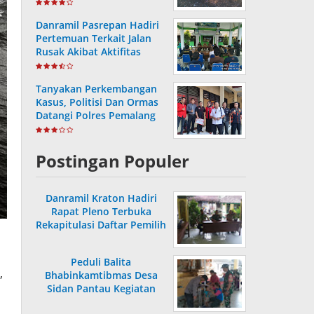
Bersih
Danramil Pasrepan Hadiri
Pertemuan Terkait Jalan
Rusak Akibat Aktifitas
Armada Truck
Tanyakan Perkembangan
Kasus, Politisi Dan Ormas
Datangi Polres Pemalang
Postingan Populer
Danramil Kraton Hadiri
Rapat Pleno Terbuka
Rekapitulasi Daftar Pemilih
Hasil Pemutakhiran
Peduli Balita
,
Bhabinkamtibmas Desa
Sidan Pantau Kegiatan
Posyandu