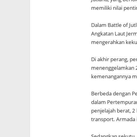
memiliki nilai pen
Dalam Battle of Jut
Angkatan Laut Jerm
mengerahkan kekua
Di akhir perang, p
menenggelamkan 28
kemenangannya ma
Berbeda dengan Pe
dalam Pertempuran
penjelajah berat, 2
transport. Armada 
Sedangkan sekutu, y