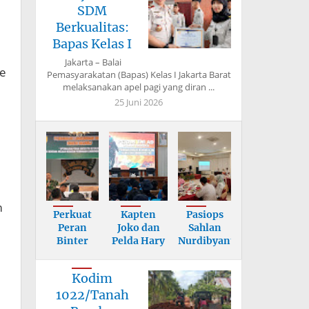
SDM
Berkualitas:
Bapas Kelas I
Jakarta – Balai
ke
Pemasyarakatan (Bapas) Kelas I Jakarta Barat
melaksanakan apel pagi yang diran ...
25 Juni 2026
m
Perkuat
Kapten
Pasiops
Peran
Joko dan
Sahlan
Binter
Pelda Hary
Nurdibyanto
dalam
Berikan
Tekankan
Mitigasi
Mater
Sasa
Kodim
Benc
1022/Tanah