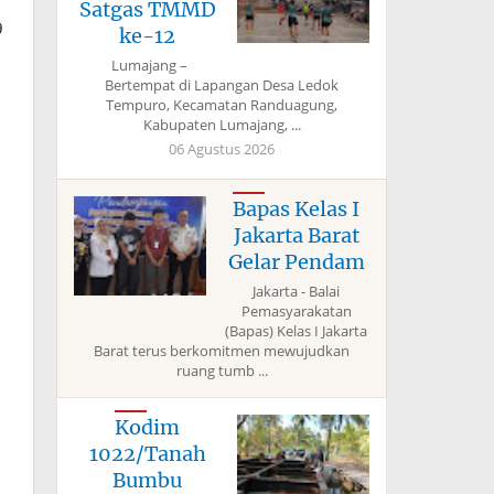
Satgas TMMD
9
ke-12
Lumajang –
Bertempat di Lapangan Desa Ledok
Tempuro, Kecamatan Randuagung,
Kabupaten Lumajang, ...
06 Agustus 2026
Bapas Kelas I
Jakarta Barat
Gelar Pendam
Jakarta - Balai
Pemasyarakatan
(Bapas) Kelas I Jakarta
Barat terus berkomitmen mewujudkan
ruang tumb ...
Kodim
1022/Tanah
Bumbu