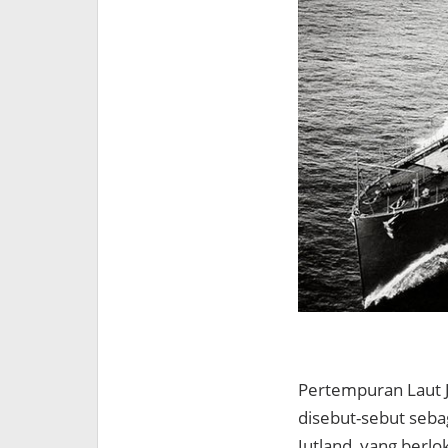
Pertempuran Laut J
disebut-sebut seba
Jutland, yang berl