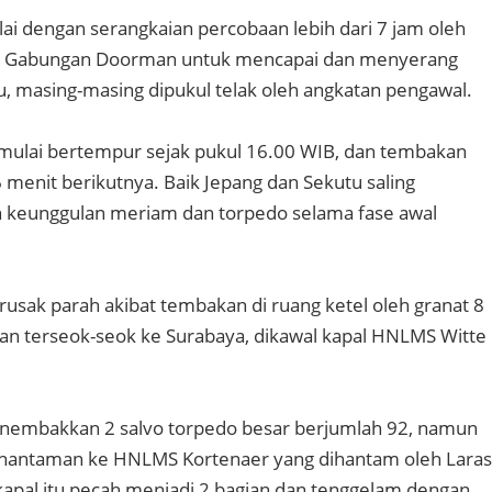
i dengan serangkaian percobaan lebih dari 7 jam oleh
n Gabungan Doorman untuk mencapai dan menyerang
u, masing-masing dipukul telak oleh angkatan pengawal.
mulai bertempur sejak pukul 16.00 WIB, dan tembakan
 menit berikutnya. Baik Jepang dan Sekutu saling
keunggulan meriam dan torpedo selama fase awal
rusak parah akibat tembakan di ruang ketel oleh granat 8
jalan terseok-seok ke Surabaya, dikawal kapal HNLMS Witte
nembakkan 2 salvo torpedo besar berjumlah 92, namun
hantaman ke HNLMS Kortenaer yang dihantam oleh Laras
 kapal itu pecah menjadi 2 bagian dan tenggelam dengan