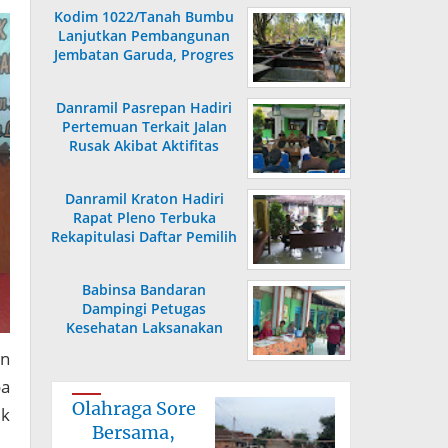
Kodim 1022/Tanah Bumbu
Lanjutkan Pembangunan
Jembatan Garuda, Progres
Capai 36,80 Persen
Danramil Pasrepan Hadiri
Pertemuan Terkait Jalan
Rusak Akibat Aktifitas
Armada Truck
Danramil Kraton Hadiri
Rapat Pleno Terbuka
Rekapitulasi Daftar Pemilih
Hasil Pemutakhiran
Babinsa Bandaran
Dampingi Petugas
Kesehatan Laksanakan
Posyandu KB Kes
an
oa
Olahraga Sore
ik
Bersama,