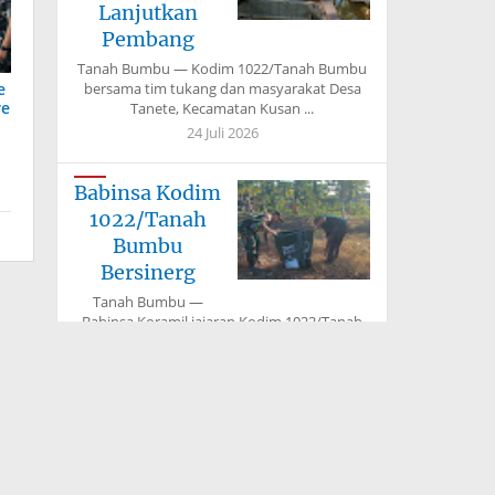
Lanjutkan
Pembang
Tanah Bumbu — Kodim 1022/Tanah Bumbu
e
bersama tim tukang dan masyarakat Desa
re
Tanete, Kecamatan Kusan ...
24 Juli 2026
Babinsa Kodim
1022/Tanah
Bumbu
Bersinerg
Tanah Bumbu —
Babinsa Koramil jajaran Kodim 1022/Tanah
Bumbu bersama perangkat desa,
kecamatan, dan ...
24 Juli 2026
Kodim
1022/Tanah