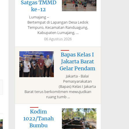
Satgas TMMD
ke-12
Lumajang –
Bertempat di Lapangan Desa Ledok
Tempuro, Kecamatan Randuagung,
Kabupaten Lumajang, ...
06 Agustus 2026
Bapas Kelas I
Jakarta Barat
Gelar Pendam
Jakarta - Balai
Pemasyarakatan
(Bapas) Kelas I Jakarta
Barat terus berkomitmen mewujudkan
ruang tumb ...
Kodim
1022/Tanah
Bumbu