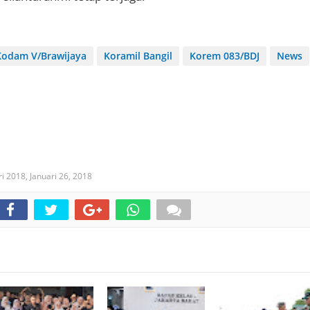
Kodam V/Brawijaya
Koramil Bangil
Korem 083/BDJ
News
ri 2018,
Januari 26, 2018