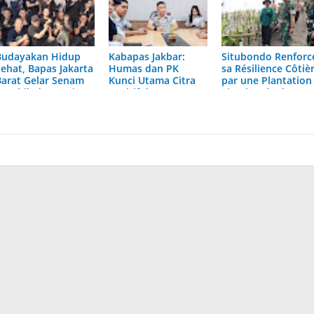
Budayakan Hidup
Kabapas Jakbar:
Situbondo Renforc
Sehat, Bapas Jakarta
Humas dan PK
sa Résilience Côtiè
Barat Gelar Senam
Kunci Utama Citra
par une Plantation
Aerobik dan Kerja
Positif dan
Simultanée de
Bakti
Pelayanan Prima
Mangroves
Pemasyarakatan