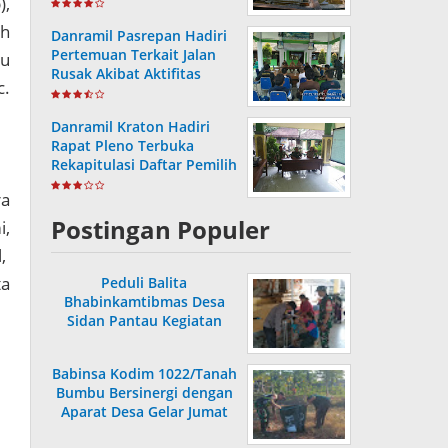
),
Capai 36,80 Persen
rh
Danramil Pasrepan Hadiri
Pertemuan Terkait Jalan
ru
Rusak Akibat Aktifitas
c.
Armada Truck
Danramil Kraton Hadiri
Rapat Pleno Terbuka
Rekapitulasi Daftar Pemilih
Hasil Pemutakhiran
ra
Postingan Populer
i,
l,
ta
Peduli Balita
Bhabinkamtibmas Desa
Sidan Pantau Kegiatan
Posyandu
Babinsa Kodim 1022/Tanah
Bumbu Bersinergi dengan
Aparat Desa Gelar Jumat
Bersih