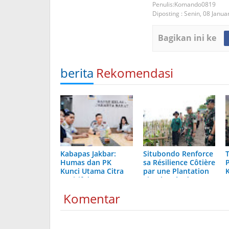
Komando0819
Diposting :
Senin, 08 Janua
Bagikan ini ke
berita
Rekomendasi
Kabapas Jakbar:
Situbondo Renforce
Humas dan PK
sa Résilience Côtière
Kunci Utama Citra
par une Plantation
Positif dan
Simultanée de
Pelayanan Prima
Mangroves
Komentar
Pemasyarakatan