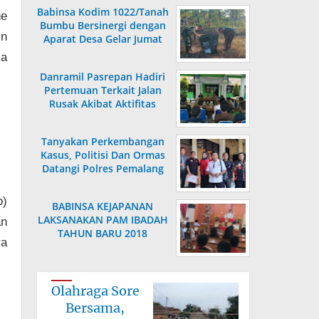
Babinsa Kodim 1022/Tanah
ne
Bumbu Bersinergi dengan
in
Aparat Desa Gelar Jumat
Bersih
a
Danramil Pasrepan Hadiri
Pertemuan Terkait Jalan
Rusak Akibat Aktifitas
Armada Truck
Tanyakan Perkembangan
Kasus, Politisi Dan Ormas
Datangi Polres Pemalang
o)
BABINSA KEJAPANAN
LAKSANAKAN PAM IBADAH
an
TAHUN BARU 2018
ra
Olahraga Sore
Bersama,