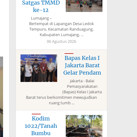
Satgas TMMD
ke-12
Lumajang –
Bertempat di Lapangan Desa Ledok
Tempuro, Kecamatan Randuagung,
Kabupaten Lumajang, ...
06 Agustus 2026
Bapas Kelas I
Jakarta Barat
Gelar Pendam
Jakarta - Balai
Pemasyarakatan
(Bapas) Kelas I Jakarta
Barat terus berkomitmen mewujudkan
ruang tumb ...
Kodim
1022/Tanah
Bumbu