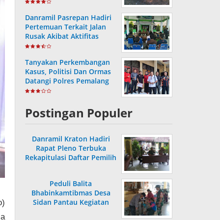
Bersih
Danramil Pasrepan Hadiri
Pertemuan Terkait Jalan
Rusak Akibat Aktifitas
Armada Truck
Tanyakan Perkembangan
Kasus, Politisi Dan Ormas
Datangi Polres Pemalang
Postingan Populer
Danramil Kraton Hadiri
Rapat Pleno Terbuka
Rekapitulasi Daftar Pemilih
Hasil Pemutakhiran
Peduli Balita
Bhabinkamtibmas Desa
Sidan Pantau Kegiatan
o)
Posyandu
a