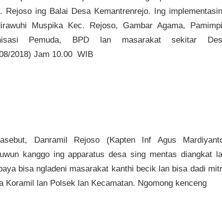
. Rejoso ing Balai Desa Kemantrenrejo. Ing implementasi
dirawuhi Muspika Kec. Rejoso, Gambar Agama, Pamimp
anisasi Pemuda, BPD lan masarakat sekitar Des
/08/2018) Jam 10.00 WIB
asebut, Danramil Rejoso (Kapten Inf Agus Mardiyant
uwun kanggo ing apparatus desa sing mentas diangkat l
aya bisa ngladeni masarakat kanthi becik lan bisa dadi mit
a Koramil lan Polsek lan Kecamatan. Ngomong kenceng