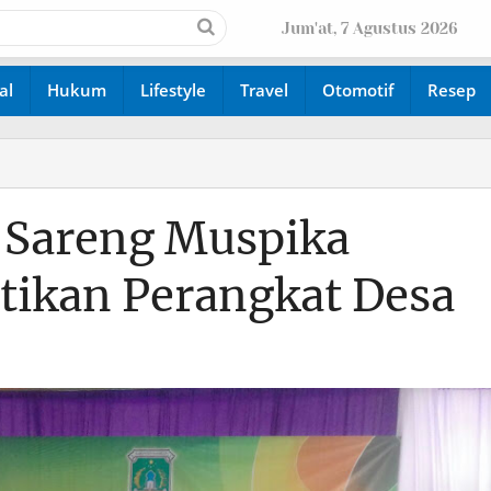
Jum'at, 7 Agustus 2026
al
Hukum
Lifestyle
Travel
Otomotif
Resep
 Sareng Muspika
tikan Perangkat Desa