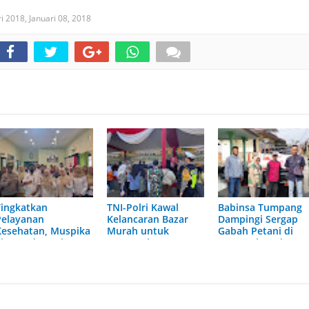
ri 2018,
Januari 08, 2018
Tingkatkan
TNI-Polri Kawal
Babinsa Tumpang
Pelayanan
Kelancaran Bazar
Dampingi Sergap
Kesehatan, Muspika
Murah untuk
Gabah Petani di
Tirtoyudo Perkuat
Masyarakat
Desa Pulungdowo
Koordinasi Bersama
Sumbersekar
Puskesmas