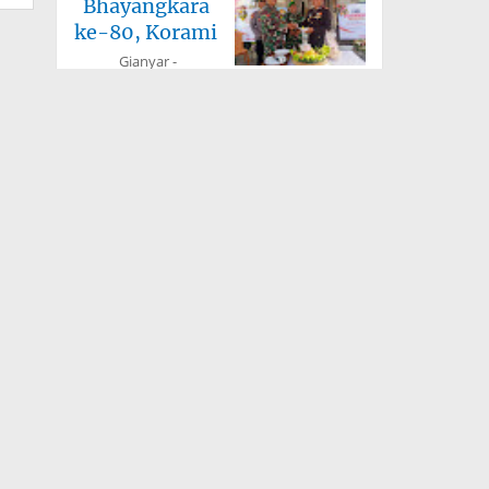
Bhayangkara
ke-80, Korami
Gianyar -
Kebersamaan yang
semakin menguat,
sinergitas TNI–Polri terus hadir demi
keamanan dan ...
02 Juli 2026
Komitmen
Tanpa
Kompromi:
Seluruh
Pegawai
Jakarta - Balai Pemasyarakatan (Bapas) Kelas
I Jakarta Barat, melaksanakan kegiatan tes
urine ...
26 Juni 2026
Wujudkan