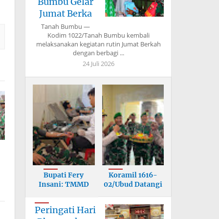
Bumbu Gelar
Jumat Berka
Tanah Bumbu —
Kodim 1022/Tanah Bumbu kembali
melaksanakan kegiatan rutin Jumat Berkah
dengan berbagi ...
24 Juli 2026
Bupati Fery
Koramil 1616-
Insani: TMMD
02/Ubud Datangi
Bangun Infrastr
Mapolsek, U
Peringati Hari