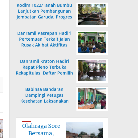
Kodim 1022/Tanah Bumbu
Lanjutkan Pembangunan
Jembatan Garuda, Progres
Capai 36,80 Persen
Danramil Pasrepan Hadiri
Pertemuan Terkait Jalan
Rusak Akibat Aktifitas
Armada Truck
Danramil Kraton Hadiri
Rapat Pleno Terbuka
Rekapitulasi Daftar Pemilih
Hasil Pemutakhiran
Babinsa Bandaran
Dampingi Petugas
Kesehatan Laksanakan
Posyandu KB Kes
Olahraga Sore
Bersama,