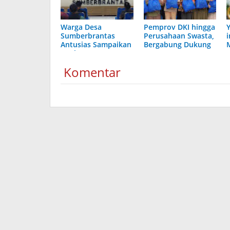
Warga Desa
Pemprov DKI hingga
Sumberbrantas
Perusahaan Swasta,
i
Antusias Sampaikan
Bergabung Dukung
Usulan
Program
Pembangunan
Pemasyarakatan
Komentar
Tahun 2026
Kanwil DKI Jakarta