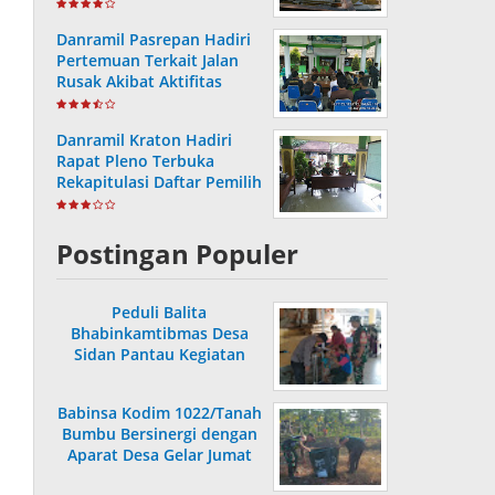
Capai 36,80 Persen
Danramil Pasrepan Hadiri
Pertemuan Terkait Jalan
Rusak Akibat Aktifitas
Armada Truck
Danramil Kraton Hadiri
Rapat Pleno Terbuka
Rekapitulasi Daftar Pemilih
Hasil Pemutakhiran
Postingan Populer
Peduli Balita
Bhabinkamtibmas Desa
Sidan Pantau Kegiatan
Posyandu
Babinsa Kodim 1022/Tanah
Bumbu Bersinergi dengan
Aparat Desa Gelar Jumat
Bersih