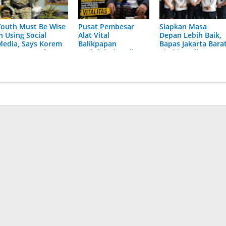
Youth Must Be Wise
Pusat Pembesar
Siapkan Masa
n Using Social
Alat Vital
Depan Lebih Baik,
Media, Says Korem
Balikpapan
Bapas Jakarta Bara
083 Commander
H.Abdulazis Paling
Bimbing Klien Kena
Ampuh Resmi
Potensi dan Minat