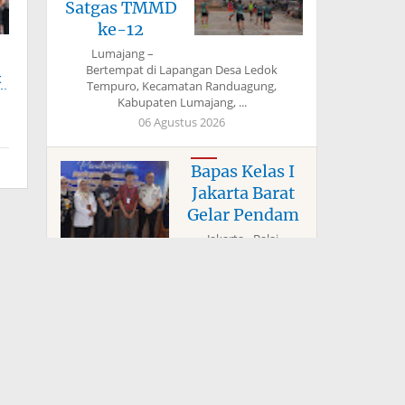
Satgas TMMD
ke-12
Lumajang –
Bertempat di Lapangan Desa Ledok
t
Tempuro, Kecamatan Randuagung,
li
Kabupaten Lumajang, ...
06 Agustus 2026
Bapas Kelas I
Jakarta Barat
Gelar Pendam
Jakarta - Balai
Pemasyarakatan
(Bapas) Kelas I Jakarta
Barat terus berkomitmen mewujudkan
ruang tumb ...
Kodim
1022/Tanah
Bumbu