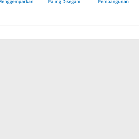
Menggemparkan
Paling Disegani
Pembangunan
Dunia
Jembatan Garuda,
Progres Capai 36,8
Persen