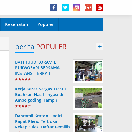
Kesehatan
Populer
berita
POPULER
+
BATI TUUD KORAMIL
PURWOSARI BERSAMA
INSTANSI TERKAIT
LAKSANAKAN
PENGECEKAN HARGA
Kerja Keras Satgas TMMD
SEMBAKO
Buahkan Hasil, Irigasi di
Ampelgading Hampir
Rampung
Danramil Kraton Hadiri
Rapat Pleno Terbuka
Rekapitulasi Daftar Pemilih