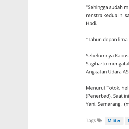
"Sehingga sudah mu
renstra kedua ini s
Hadi.
"Tahun depan lima l
Sebelumnya Kapusk
Sugiharto mengatak
Angkatan Udara AS. 
Menurut Totok, hel
(Penerbad). Saat i
Yani, Semarang. (m
Tags
Militer