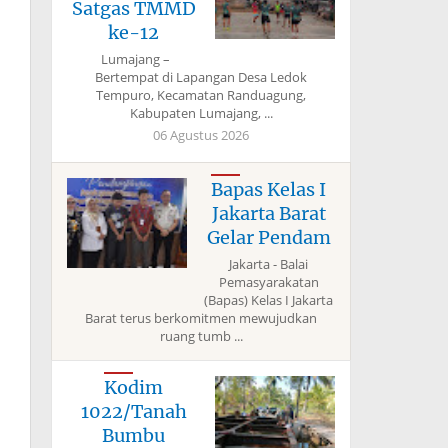
Satgas TMMD
ke-12
Lumajang –
Bertempat di Lapangan Desa Ledok
Tempuro, Kecamatan Randuagung,
Kabupaten Lumajang, ...
06 Agustus 2026
Bapas Kelas I
Jakarta Barat
Gelar Pendam
Jakarta - Balai
Pemasyarakatan
(Bapas) Kelas I Jakarta
Barat terus berkomitmen mewujudkan
ruang tumb ...
Kodim
1022/Tanah
Bumbu