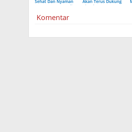
Sehat Dan Nyaman
Akan Terus Dukung
TMMD Ke 100 Kodim
Kinerja POMAD
0819 Bikin MCK
Komentar
Untuk Warga