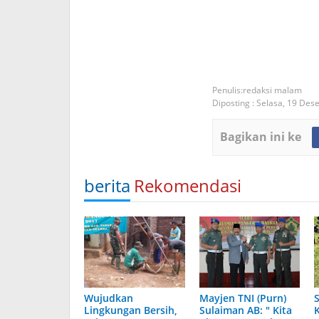
redaksi malam
Diposting :
Selasa, 19 Des
Bagikan ini ke
berita
Rekomendasi
Wujudkan
Mayjen TNI (Purn)
Lingkungan Bersih,
Sulaiman AB: " Kita