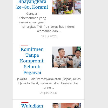
Bhayangkara
ke-80, Korami
Gianyar -
Kebersamaan yang
semakin menguat,
sinergitas TNI–Polri terus hadir demi
keamanan dan ...
02 Juli 2026
Komitmen
Tanpa
Kompromi:
Seluruh
Pegawai
Jakarta - Balai Pemasyarakatan (Bapas) Kelas
I Jakarta Barat, melaksanakan kegiatan tes
urine ...
26 Juni 2026
Wujudkan