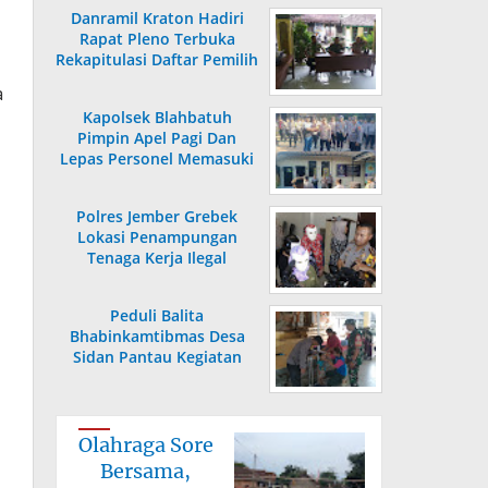
Danramil Kraton Hadiri
Rapat Pleno Terbuka
Rekapitulasi Daftar Pemilih
Hasil Pemutakhiran
a
Kapolsek Blahbatuh
Pimpin Apel Pagi Dan
Lepas Personel Memasuki
Masa Purnabakti
Polres Jember Grebek
Lokasi Penampungan
Tenaga Kerja Ilegal
Peduli Balita
Bhabinkamtibmas Desa
Sidan Pantau Kegiatan
Posyandu
Olahraga Sore
Bersama,