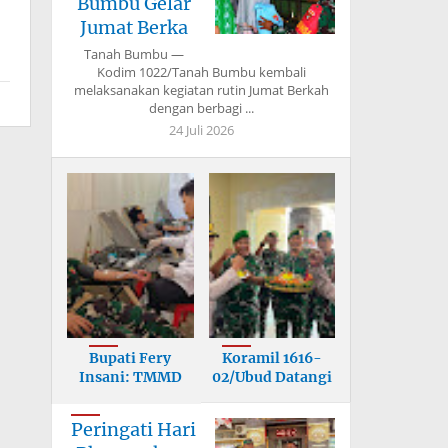
Bumbu Gelar
Jumat Berka
0
Tanah Bumbu —
Kodim 1022/Tanah Bumbu kembali
melaksanakan kegiatan rutin Jumat Berkah
dengan berbagi ...
24 Juli 2026
Bupati Fery
Koramil 1616-
Insani: TMMD
02/Ubud Datangi
Bangun Infrastr
Mapolsek, U
Peringati Hari