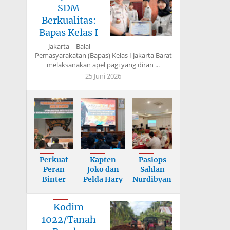
SDM
Berkualitas:
Bapas Kelas I
Jakarta – Balai
Pemasyarakatan (Bapas) Kelas I Jakarta Barat
melaksanakan apel pagi yang diran ...
25 Juni 2026
Perkuat
Kapten
Pasiops
Peran
Joko dan
Sahlan
Binter
Pelda Hary
Nurdibyanto
dalam
Berikan
Tekankan
Mitigasi
Mater
Sasa
Kodim
Benc
1022/Tanah