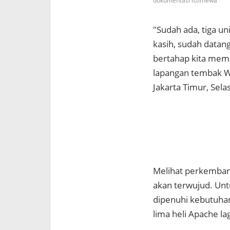
dokumentasi istimewa
"Sudah ada, tiga u
kasih, sudah datang
bertahap kita memil
lapangan tembak W
Jakarta Timur, Sela
Melihat perkembang
akan terwujud. Unt
dipenuhi kebutuhan
lima heli Apache lag