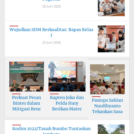
26 Juni 2026
Wujudkan SDM Berkualitas: Bapas Kelas
I
25 Juni 2026
Perkuat Peran
Kapten Joko dan
Pasiops Sahlan
Binter dalam
Pelda Hary
Nurdibyanto
Mitigasi Benc
Berikan Mater
Tekankan Sasa
Kodim 1022/Tanah Bumbu Tuntaskan