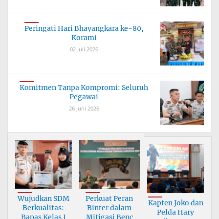
Peringati Hari Bhayangkara ke-80,
Korami
02 Juli 2026
Komitmen Tanpa Kompromi: Seluruh
Pegawai
26 Juni 2026
Wujudkan SDM
Perkuat Peran
Kapten Joko dan
Berkualitas:
Binter dalam
Pelda Hary
Bapas Kelas I
Mitigasi Benc