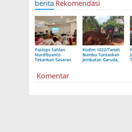
berita
Rekomendasi
Pasiops Sahlan
Kodim 1022/Tanah
Nurdibyanto
Bumbu Tuntaskan
Tekankan Sasaran
Jembatan Garuda,
PKG di Puskesmas
Akses Warga Segera
Lancar
Komentar