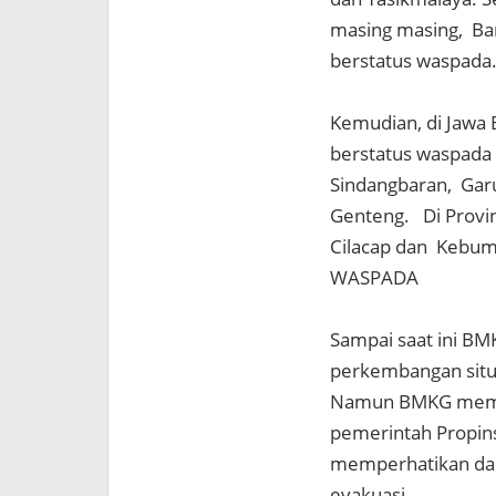
masing masing, Ban
berstatus waspada
Kemudian, di Jawa 
berstatus waspada
Sindangbaran, Gar
Genteng. Di Provi
Cilacap d
WASPADA
Sampai saat ini B
perkembangan situ
Namun BMKG mempe
pemerintah Propins
memperhatikan da
evakuasi.