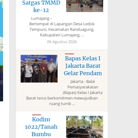
Satgas TMMD
ke-12
Lumajang –
Bertempat di Lapangan Desa Ledok
Tempuro, Kecamatan Randuagung,
Kabupaten Lumajang, ...
06 Agustus 2026
Bapas Kelas I
Jakarta Barat
Gelar Pendam
Jakarta - Balai
Pemasyarakatan
(Bapas) Kelas I Jakarta
Barat terus berkomitmen mewujudkan
ruang tumb ...
Kodim
1022/Tanah
Bumbu