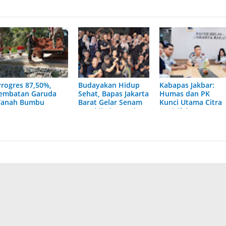
Progres 87,50%,
Budayakan Hidup
Kabapas Jakbar:
Jembatan Garuda
Sehat, Bapas Jakarta
Humas dan PK
Tanah Bumbu
Barat Gelar Senam
Kunci Utama Citra
Segera Tuntas
Aerobik dan Kerja
Positif dan
Bakti
Pelayanan Prima
Pemasyarakatan