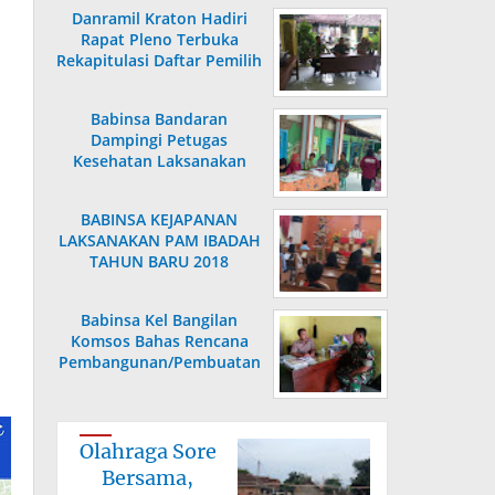
Danramil Kraton Hadiri
Rapat Pleno Terbuka
Rekapitulasi Daftar Pemilih
Hasil Pemutakhiran
Babinsa Bandaran
Dampingi Petugas
Kesehatan Laksanakan
Posyandu KB Kes
BABINSA KEJAPANAN
LAKSANAKAN PAM IBADAH
TAHUN BARU 2018
Babinsa Kel Bangilan
Komsos Bahas Rencana
Pembangunan/Pembuatan
Saluran Air
Olahraga Sore
Bersama,