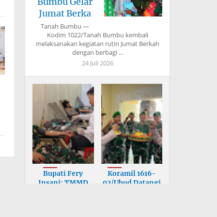
Bumbu Gelar
Jumat Berka
Tanah Bumbu —
Kodim 1022/Tanah Bumbu kembali
melaksanakan kegiatan rutin Jumat Berkah
dengan berbagi ...
24 Juli 2026
Bupati Fery
Koramil 1616-
Insani: TMMD
02/Ubud Datangi
Bangun Infrastr
Mapolsek, U
Peringati Hari