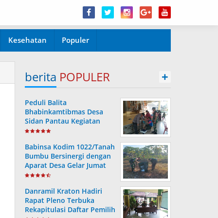
Kesehatan
Populer
berita
POPULER
+
Peduli Balita
Bhabinkamtibmas Desa
Sidan Pantau Kegiatan
Posyandu
Babinsa Kodim 1022/Tanah
Bumbu Bersinergi dengan
Aparat Desa Gelar Jumat
Bersih
l
Danramil Kraton Hadiri
Rapat Pleno Terbuka
Rekapitulasi Daftar Pemilih