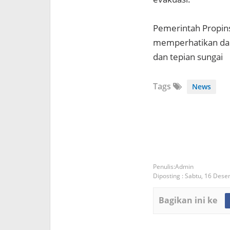
Pemerintah Propins
memperhatikan dan
dan tepian sungai
Tags
News
Admin
Diposting :
Sabtu, 16 Des
Bagikan ini ke