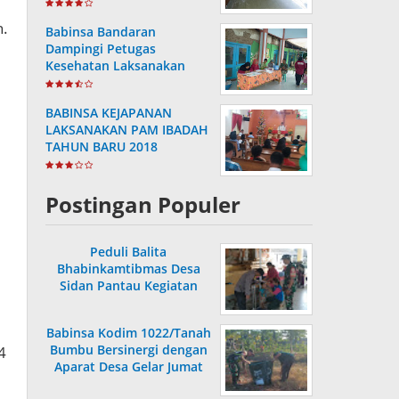
Hasil Pemutakhiran
h.
Babinsa Bandaran
Dampingi Petugas
Kesehatan Laksanakan
Posyandu KB Kes
BABINSA KEJAPANAN
LAKSANAKAN PAM IBADAH
TAHUN BARU 2018
Postingan Populer
Peduli Balita
Bhabinkamtibmas Desa
Sidan Pantau Kegiatan
Posyandu
Babinsa Kodim 1022/Tanah
Bumbu Bersinergi dengan
4
Aparat Desa Gelar Jumat
Bersih