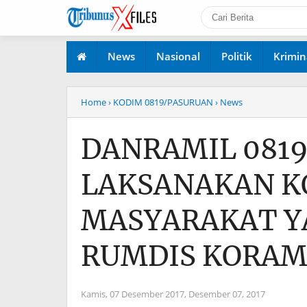
News
Nasional
Politik
Krimin
Home
› KODIM 0819/PASURUAN
› News
DANRAMIL 0819
LAKSANAKAN K
MASYARAKAT Y
RUMDIS KORAMI
Kamis, 07 Desember 2017,
Desember 07, 2017