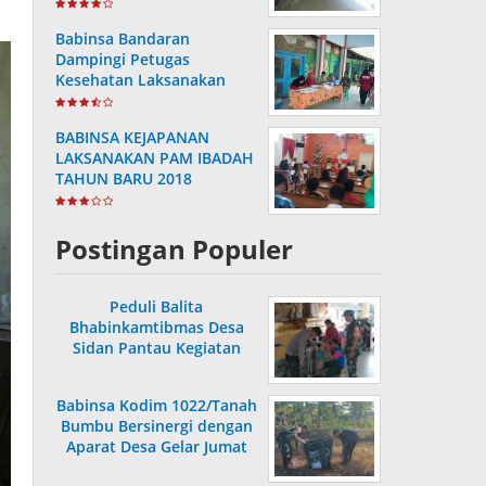
Hasil Pemutakhiran
Babinsa Bandaran
Dampingi Petugas
Kesehatan Laksanakan
Posyandu KB Kes
BABINSA KEJAPANAN
LAKSANAKAN PAM IBADAH
TAHUN BARU 2018
Postingan Populer
Peduli Balita
Bhabinkamtibmas Desa
Sidan Pantau Kegiatan
Posyandu
Babinsa Kodim 1022/Tanah
Bumbu Bersinergi dengan
Aparat Desa Gelar Jumat
Bersih