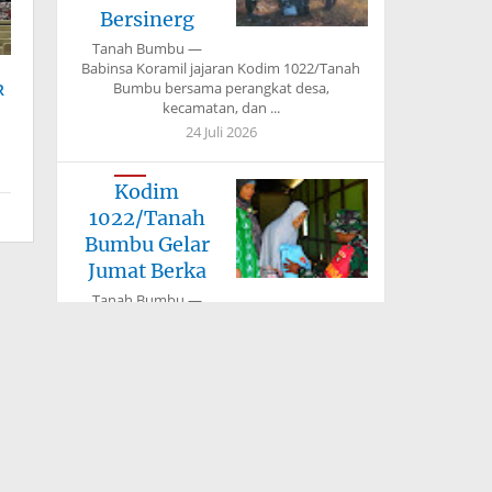
Bersinerg
Tanah Bumbu —
Babinsa Koramil jajaran Kodim 1022/Tanah
Bumbu bersama perangkat desa,
R
kecamatan, dan ...
I
24 Juli 2026
Kodim
1022/Tanah
Bumbu Gelar
Jumat Berka
Tanah Bumbu —
Kodim 1022/Tanah Bumbu kembali
melaksanakan kegiatan rutin Jumat Berkah
dengan berbagi ...
24 Juli 2026
Bupati Fery
Insani: TMMD