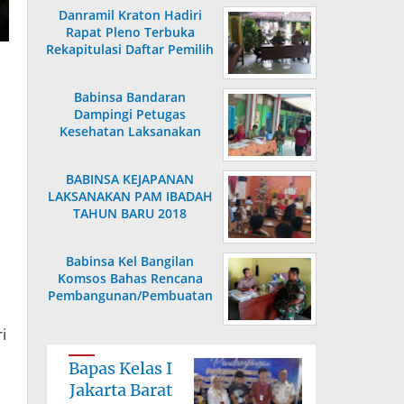
Danramil Kraton Hadiri
Rapat Pleno Terbuka
Rekapitulasi Daftar Pemilih
Hasil Pemutakhiran
Babinsa Bandaran
Dampingi Petugas
Kesehatan Laksanakan
Posyandu KB Kes
BABINSA KEJAPANAN
LAKSANAKAN PAM IBADAH
TAHUN BARU 2018
Babinsa Kel Bangilan
Komsos Bahas Rencana
Pembangunan/Pembuatan
Saluran Air
i
Bapas Kelas I
Jakarta Barat