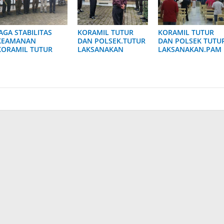
JAGA STABILITAS
KORAMIL TUTUR
KORAMIL TUTUR
KEAMANAN
DAN POLSEK.TUTUR
DAN POLSEK TUTU
KORAMIL TUTUR
LAKSANAKAN
LAKSANAKAN.PAM
DAN INSTANSI
APEL.BERSAMA
PERAYAAN NATAL D
TERKAIT
DALAM RANGKA
GEREJA BAITANI
LAKSANAKAN PAM
PAM IBADAH
NONGKOJAJAR
NATAL
MALAM NATAL