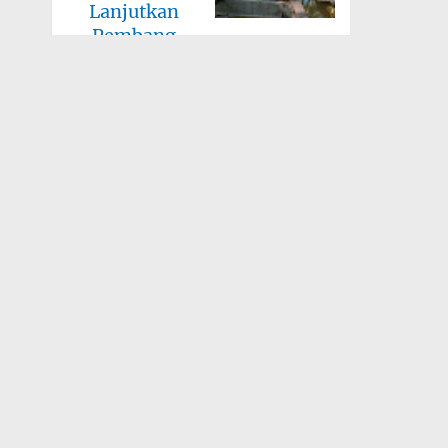
Lanjutkan
Pembang
Tanah Bumbu — Kodim 1022/Tanah Bumbu
bersama tim tukang dan masyarakat Desa
Tanete, Kecamatan Kusan ...
24 Juli 2026
Babinsa Kodim
1022/Tanah
Bumbu
Bersinerg
Tanah Bumbu —
Babinsa Koramil jajaran Kodim 1022/Tanah
Bumbu bersama perangkat desa,
kecamatan, dan ...
24 Juli 2026
Kodim
1022/Tanah