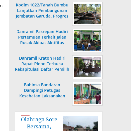
an
Kodim 1022/Tanah Bumbu
Lanjutkan Pembangunan
Jembatan Garuda, Progres
Capai 36,80 Persen
Danramil Pasrepan Hadiri
Pertemuan Terkait Jalan
Rusak Akibat Aktifitas
Armada Truck
Danramil Kraton Hadiri
Rapat Pleno Terbuka
Rekapitulasi Daftar Pemilih
Hasil Pemutakhiran
Babinsa Bandaran
Dampingi Petugas
Kesehatan Laksanakan
Posyandu KB Kes
Olahraga Sore
Bersama,