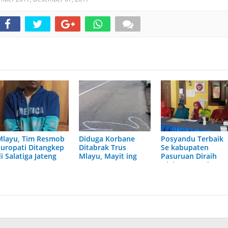
Mlayu, Tim Resmob
Diduga Korbane
Posyandu Terbaik
Suropati Ditangkep
Ditabrak Trus
Se kabupaten
i Salatiga Jateng
Mlayu, Mayit ing
Pasuruan Diraih
Ngarep PT Castex
Oleh Posyandu
Dievakuasi dening
Teratai 1
Petugas