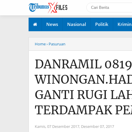
News
Nasional
Politik
Krimin
Home
› Pasuruan
DANRAMIL 0819
WINONGAN.HAD
GANTI RUGI LA
TERDAMPAK P
Kamis, 07 Desember 2017,
Desember 07, 2017