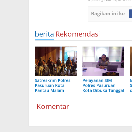
Bagikan ini ke
berita
Rekomendasi
Satreskrim Polres
Pelayanan SIM
Pasuruan Kota
Polres Pasuruan
Pantau Malam
Kota Dibuka Tanggal
d
Takbir Keliling Kota
10 Juni 2019
Pasuruan
Komentar