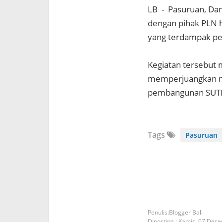
LB - Pasuruan, Da
dengan pihak PLN h
yang terdampak pe
Kegiatan tersebut
memperjuangkan m
pembangunan SUT
Tags
Pasuruan
Blogger Bali
Diposting :
Kamis, 07 Des