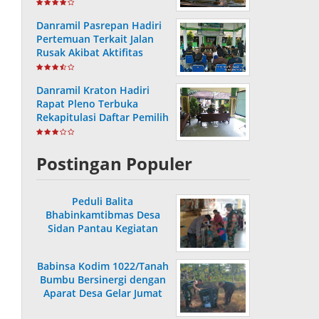
Capai 36,80 Persen
Danramil Pasrepan Hadiri
Pertemuan Terkait Jalan
Rusak Akibat Aktifitas
Armada Truck
Danramil Kraton Hadiri
Rapat Pleno Terbuka
Rekapitulasi Daftar Pemilih
Hasil Pemutakhiran
Postingan Populer
Peduli Balita
Bhabinkamtibmas Desa
Sidan Pantau Kegiatan
Posyandu
Babinsa Kodim 1022/Tanah
Bumbu Bersinergi dengan
Aparat Desa Gelar Jumat
Bersih