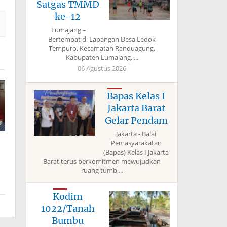
Satgas TMMD
ke-12
Lumajang –
Bertempat di Lapangan Desa Ledok
Tempuro, Kecamatan Randuagung,
Kabupaten Lumajang, ...
06 Agustus 2026
Bapas Kelas I
Jakarta Barat
Gelar Pendam
Jakarta - Balai
Pemasyarakatan
(Bapas) Kelas I Jakarta
Barat terus berkomitmen mewujudkan
ruang tumb ...
Kodim
1022/Tanah
Bumbu