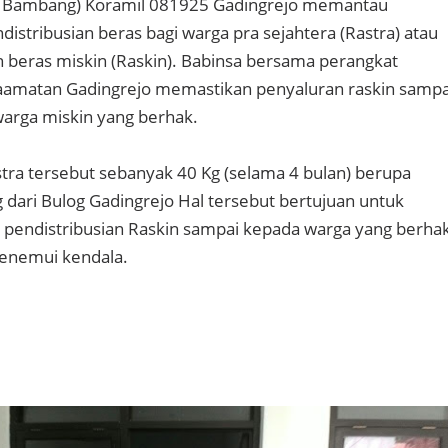
a Bambang) Koramil 081925 Gadingrejo memantau
istribusian beras bagi warga pra sejahtera (Rastra) atau
n beras miskin (Raskin). Babinsa bersama perangkat
aamatan Gadingrejo memastikan penyaluran raskin sampa
arga miskin yang berhak.
stra tersebut sebanyak 40 Kg (selama 4 bulan) berupa
 dari Bulog Gadingrejo Hal tersebut bertujuan untuk
pendistribusian Raskin sampai kepada warga yang berha
enemui kendala.