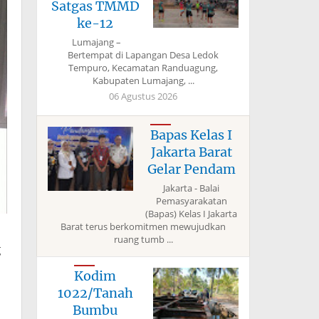
Satgas TMMD
ke-12
Lumajang –
Bertempat di Lapangan Desa Ledok
Tempuro, Kecamatan Randuagung,
Kabupaten Lumajang, ...
06 Agustus 2026
Bapas Kelas I
Jakarta Barat
Gelar Pendam
Jakarta - Balai
Pemasyarakatan
(Bapas) Kelas I Jakarta
Barat terus berkomitmen mewujudkan
ruang tumb ...
g
Kodim
1022/Tanah
Bumbu