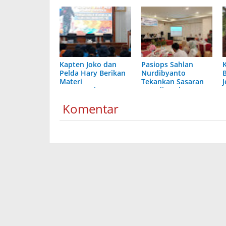
Kapten Joko dan
Pasiops Sahlan
Pelda Hary Berikan
Nurdibyanto
Materi
Tekankan Sasaran
Penanggulangan
PKG di Puskesmas
Bencana
Komentar