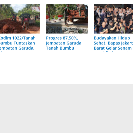
Kodim 1022/Tanah
Progres 87,50%,
Budayakan Hidup
Bumbu Tuntaskan
Jembatan Garuda
Sehat, Bapas Jakar
Jembatan Garuda,
Tanah Bumbu
Barat Gelar Senam
Akses Warga Segera
Segera Tuntas
Aerobik dan Kerja
Lancar
Bakti