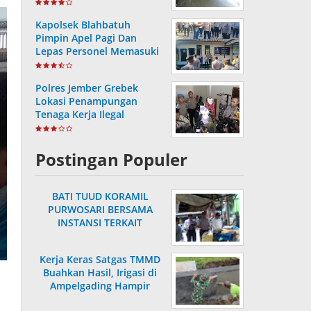
Hasil Pemutakhiran
Kapolsek Blahbatuh
Pimpin Apel Pagi Dan
Lepas Personel Memasuki
Masa Purnabakti
Polres Jember Grebek
Lokasi Penampungan
Tenaga Kerja Ilegal
Postingan Populer
BATI TUUD KORAMIL
PURWOSARI BERSAMA
INSTANSI TERKAIT
LAKSANAKAN
PENGECEKAN HARGA
Kerja Keras Satgas TMMD
SEMBAKO
Buahkan Hasil, Irigasi di
Ampelgading Hampir
Rampung