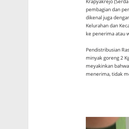
Krapyakrejo (Serd
pembagian dan pend
dikenal juga denga
Kelurahan dan Kec
ke penerima atau w
Pendistribusian Ra
minyak goreng 2 Kg
meyakinkan bahwa 
menerima, tidak m