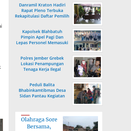
Danramil Kraton Hadiri
Rapat Pleno Terbuka
Rekapitulasi Daftar Pemilih
Hasil Pemutakhiran
i
Kapolsek Blahbatuh
Pimpin Apel Pagi Dan
Lepas Personel Memasuki
Masa Purnabakti
Polres Jember Grebek
Lokasi Penampungan
k
Tenaga Kerja Ilegal
Peduli Balita
Bhabinkamtibmas Desa
Sidan Pantau Kegiatan
Posyandu
Olahraga Sore
Bersama,