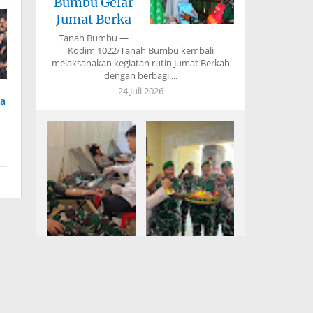
Bumbu Gelar
Jumat Berka
Tanah Bumbu —
Kodim 1022/Tanah Bumbu kembali
melaksanakan kegiatan rutin Jumat Berkah
dengan berbagi ...
24 Juli 2026
ta
Bupati Fery
Koramil 1616-
Insani: TMMD
02/Ubud Datangi
Bangun Infrastr
Mapolsek, U
Peringati Hari