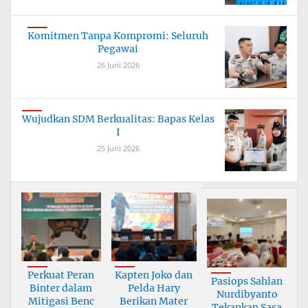
Komitmen Tanpa Kompromi: Seluruh
Pegawai
26 Juni 2026
Wujudkan SDM Berkualitas: Bapas Kelas
I
25 Juni 2026
Perkuat Peran
Kapten Joko dan
Pasiops Sahlan
Binter dalam
Pelda Hary
Nurdibyanto
Mitigasi Benc
Berikan Mater
Tekankan Sasa