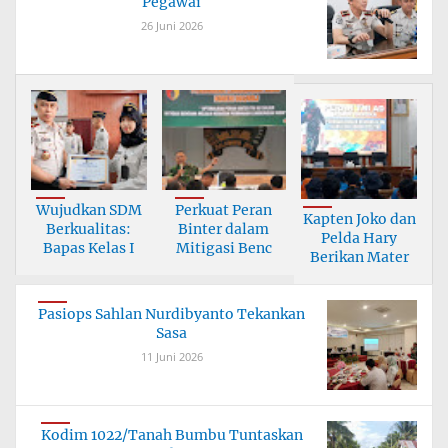
Pegawai
26 Juni 2026
Wujudkan SDM
Perkuat Peran
Kapten Joko dan
Berkualitas:
Binter dalam
Pelda Hary
Bapas Kelas I
Mitigasi Benc
Berikan Mater
Pasiops Sahlan Nurdibyanto Tekankan
Sasa
11 Juni 2026
Kodim 1022/Tanah Bumbu Tuntaskan