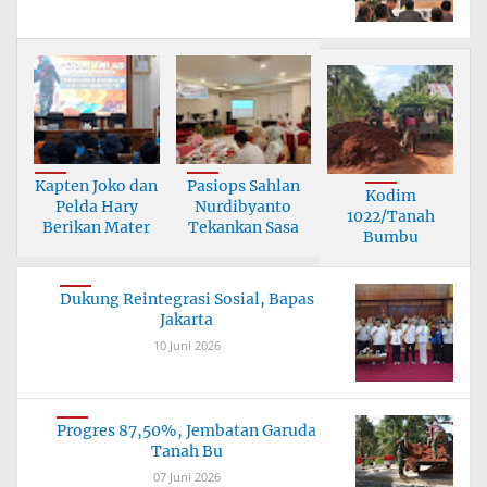
Kapten Joko dan
Pasiops Sahlan
Kodim
Pelda Hary
Nurdibyanto
1022/Tanah
Berikan Mater
Tekankan Sasa
Bumbu
Tuntaskan
Jembata
Dukung Reintegrasi Sosial, Bapas
Jakarta
10 Juni 2026
Progres 87,50%, Jembatan Garuda
Tanah Bu
07 Juni 2026