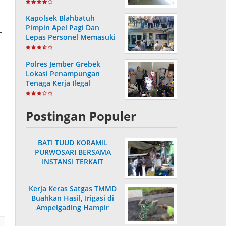
Hasil Pemutakhiran
Kapolsek Blahbatuh
Pimpin Apel Pagi Dan
-
Lepas Personel Memasuki
Masa Purnabakti
Polres Jember Grebek
Lokasi Penampungan
Tenaga Kerja Ilegal
Postingan Populer
BATI TUUD KORAMIL
PURWOSARI BERSAMA
INSTANSI TERKAIT
LAKSANAKAN
PENGECEKAN HARGA
Kerja Keras Satgas TMMD
SEMBAKO
Buahkan Hasil, Irigasi di
Ampelgading Hampir
Rampung