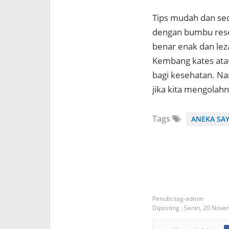
Tips mudah dan se
dengan bumbu rese
benar enak dan leza
Kembang kates atau
bagi kesehatan. N
jika kita mengolah
Tags
ANEKA SA
tag-admin
Diposting :
Senin, 20 Nove