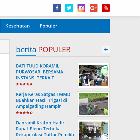
Kesehatan
Populer
berita
POPULER
+
BATI TUUD KORAMIL
PURWOSARI BERSAMA
INSTANSI TERKAIT
LAKSANAKAN
PENGECEKAN HARGA
Kerja Keras Satgas TMMD
SEMBAKO
Buahkan Hasil, Irigasi di
Ampelgading Hampir
Rampung
Danramil Kraton Hadiri
Rapat Pleno Terbuka
Rekapitulasi Daftar Pemilih