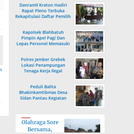
Danramil Kraton Hadiri
Rapat Pleno Terbuka
Rekapitulasi Daftar Pemilih
Hasil Pemutakhiran
Kapolsek Blahbatuh
Pimpin Apel Pagi Dan
Lepas Personel Memasuki
Masa Purnabakti
Polres Jember Grebek
Lokasi Penampungan
n
Tenaga Kerja Ilegal
Peduli Balita
Bhabinkamtibmas Desa
Sidan Pantau Kegiatan
Posyandu
Olahraga Sore
Bersama,